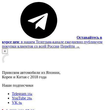
Оставайтесь в
курсе цен
:
в нашем Телеграм-канале ежедневно публикуем
покупки клиентов со всей России
Перейти
→
×
Привозим автомобили из Японии,
Кореи и Китая с 2018 года
Наши подписчики
Telegram
16к
YouTube
28к
VK
9к