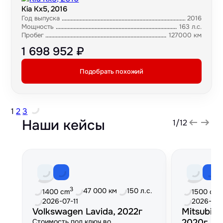
Kia Kx5, 2016
Год выпуска
2016
Мощность
163 л.с.
Пробег
127000 км
1 698 952 ₽
Подобрать похожий
1
2
3
Наши кейсы
1
/
12
3
3
47 000 км
150 л.с.
1400 cm
1500 cm
2026-07-11
2026-06
Volkswagen Lavida, 2022г
Mitsubish
Стоимость под ключ во
2020г