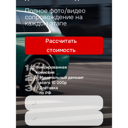
Полное фото/видео
сопровождение на
каждом этапе
Рассчитать
стоимость
1#
Фиксированная
комиссия
2#
Минимальный депозит
всего 10 000р
3#
Доставка
по РФ