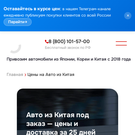
Марка
Модель
Год
Стоимость
Пробег
Объем
Тип кузова
Мощность
Номер кузова
КПП
Привод
Тип двигателя
Комплектация
Номер лота
Аукцион
:
Оставайтесь в курсе цен
в нашем Телеграм-канале
ежедневно публикуем покупки клиентов со всей России
×
Перейти
→
8 (800) 101-57-00
Бесплатный звонок по РФ
Привозим автомобили из Японии,
Кореи и Китая с 2018 года
Главная
Цены на Авто из Китая
Авто из Китая под
заказ — цены и
доставка за 25 дней