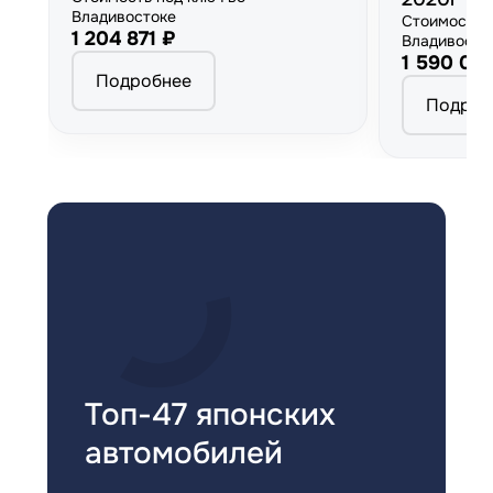
Владивостоке
Стоимость 
1 204 871 ₽
Владивосто
1 590 00
Подробнее
Подроб
Топ-47 японских
автомобилей