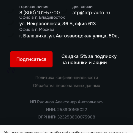
горячая линия:
для связи:
8 (800) 101-57-00
atp@atp-auto.ru
Офис в г. Владивосток
ул. Некрасовская, 36 Б, офис 613
Офис в г. Москва
г. Балашиха, ул. Автозаводская улица, 50а,
Скидка 5% за подписку
Подписаться
на новинки и акции
//
//
Политика конфиденциальности
Обработка персональных данных
ИП Русинов Александр Анатольевич
ИНН: 253900165022
ОГРНИП: 323253600075988
Мы используем cookies, чтобы сайт работал корректно, сохранял