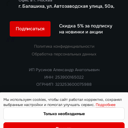
Офис в г. Москва
г. Балашиха, ул. Автозаводская улица, 50а,
Скидка 5% за подписку
Подписаться
на новинки и акции
//
//
Политика конфиденциальности
Обработка персональных данных
ИП Русинов Александр Анатольевич
ИНН: 253900165022
ОГРНИП: 323253600075988
Мы используем cookies, чтобы сайт работал корректно, сохранял
выбранные настройки и помогал улучшать сервис.
Подробнее
Copyright 2018 — 2026. Все права защищены
Информация на сайте носит ознакомительный характер и не
Только необходимые
является публичной офертой, определяемой положениями
статьи 437 Гражданского кодекса РФ. Цены, характеристики,