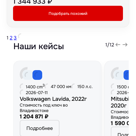
1 344 933 ₽
Подобрать похожий
1
2
3
Наши кейсы
1
/
12
3
3
47 000 км
150 л.с.
1400 cm
1500 cm
2026-07-11
2026-06
Volkswagen Lavida, 2022г
Mitsubish
Стоимость под ключ во
2020г
Владивостоке
Стоимость 
1 204 871 ₽
Владивосто
1 590 00
Подробнее
Подроб