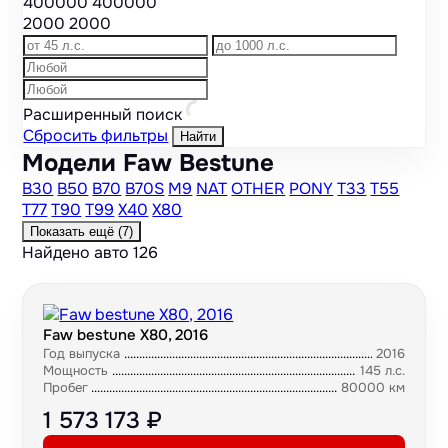
400000
400000
2000
2000
Расширенный поиск
Сбросить фильтры
Найти
Модели Faw Bestune
B30
B50
B70
B70S
M9
NAT
OTHER
PONY
T33
T55
T77
T90
T99
X40
X80
Показать ещё
(7)
Найдено авто
126
Faw bestune X80, 2016
Год выпуска
2016
Мощность
145 л.с.
Пробег
80000 км
1 573 173 ₽