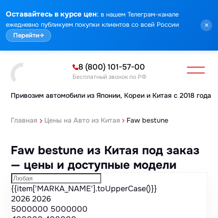
Марка
Модель
Год
Стоимость
Пробег
Объем
Тип кузова
Мощность
Номер кузова
КПП
Привод
Тип двигателя
Комплектация
Номер лота
Аукцион
:
Оставайтесь в курсе цен
в нашем Телеграм-канале
ежедневно публикуем покупки клиентов со всей России
×
Перейти
→
8 (800) 101-57-00
Бесплатный звонок по РФ
Привозим автомобили из Японии,
Кореи и Китая с 2018 года
Главная
Цены на Авто из Китая
Faw bestune
Faw bestune из Китая под заказ
— цены и доступные модели
{{item['MARKA_NAME'].toUpperCase()}}
2026
2026
5000000
5000000