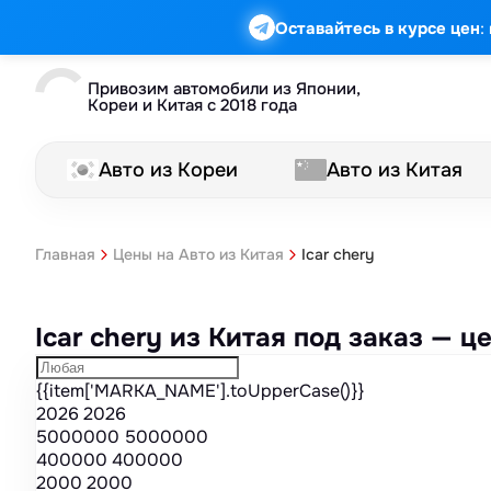
Марка
Модель
Год
Стоимость
Пробег
Объем
Тип кузова
Мощность
Номер кузова
КПП
Привод
Тип двигателя
Комплектация
Номер лота
Аукцион
:
Оставайтесь в курсе цен
Привозим автомобили из Японии,
Кореи и Китая с 2018 года
Авто из Кореи
Авто из Китая
Icar chery
Главная
Цены на Авто из Китая
Icar chery из Китая под заказ — 
{{item['MARKA_NAME'].toUpperCase()}}
2026
2026
5000000
5000000
400000
400000
2000
2000