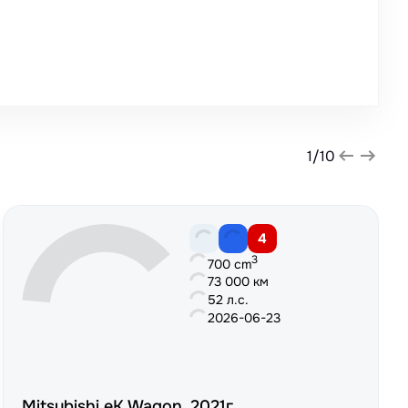
1
/
10
4
3
700 cm
73 000 км
52 л.с.
2026-06-23
Mitsubishi eK Wagon, 2021г