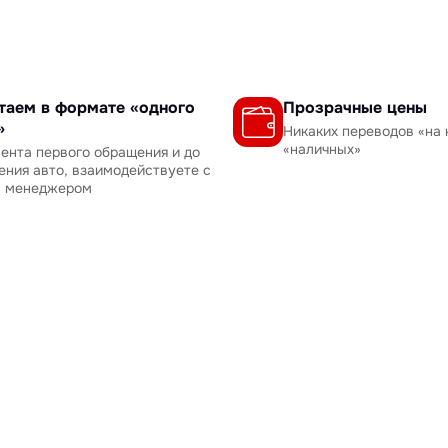
таем в формате «одного
Прозрачные цены
»
Никаких переводов «на 
«наличных»
ента первого обращения и до
ения авто, взаимодействуете с
м менеджером