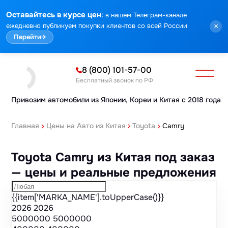
Марка
Модель
Год
Стоимость
Пробег
Объем
Тип кузова
Мощность
Номер кузова
КПП
Привод
Тип двигателя
Комплектация
Номер лота
Аукцион
:
Оставайтесь в курсе цен
в нашем Телеграм-канале
ежедневно публикуем покупки клиентов со всей России
×
Перейти
→
8 (800) 101-57-00
Бесплатный звонок по РФ
Привозим автомобили из Японии,
Кореи и Китая с 2018 года
Главная
Цены на Авто из Китая
Toyota
Camry
Toyota Camry из Китая под заказ
— цены и реальные предложения
{{item['MARKA_NAME'].toUpperCase()}}
2026
2026
5000000
5000000