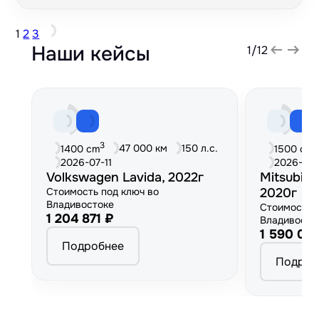
1
2
3
Наши кейсы
1
/
12
3
3
47 000 км
150 л.с.
1400 cm
1500 cm
2026-07-11
2026-06
Volkswagen Lavida, 2022г
Mitsubish
Стоимость под ключ во
2020г
Владивостоке
Стоимость 
1 204 871 ₽
Владивосто
1 590 00
Подробнее
Подроб