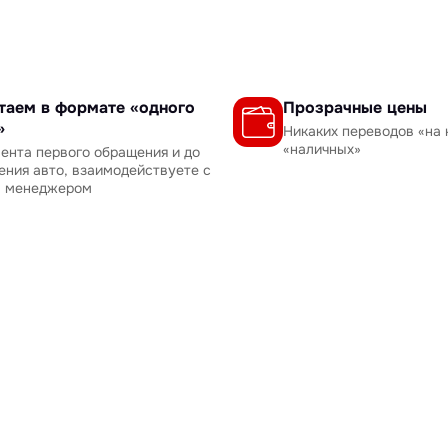
таем в формате «одного
Прозрачные цены
»
Никаких переводов «на 
«наличных»
ента первого обращения и до
ения авто, взаимодействуете с
м менеджером