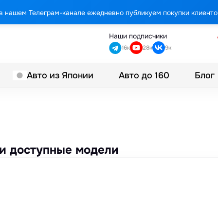
в нашем Телеграм-канале ежедневно публикуем покупки клиенто
Наши подписчики
16к
28к
9к
Авто до 160
Блог
Авто из Японии
ы и доступные модели