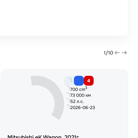
1
/
10
4
3
700 cm
73 000 км
52 л.с.
2026-06-23
Mitsubishi eK Wagon, 2021г