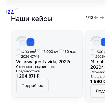
1
2
3
Наши кейсы
1
/
12
3
3
47 000 км
150 л.с.
1400 cm
1500 cm
2026-07-11
2026-06
Volkswagen Lavida, 2022г
Mitsubish
Стоимость под ключ во
2020г
Владивостоке
Стоимость 
1 204 871 ₽
Владивосто
1 590 00
Подробнее
Подроб