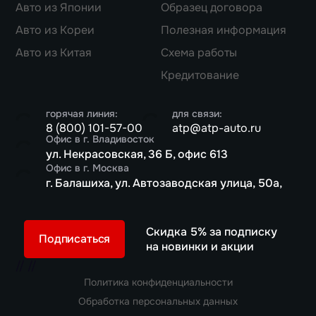
Авто из Японии
Образец договора
Авто из Кореи
Полезная информация
Авто из Китая
Схема работы
Кредитование
горячая линия:
для связи:
8 (800) 101-57-00
atp@atp-auto.ru
Офис в г. Владивосток
ул. Некрасовская, 36 Б, офис 613
Офис в г. Москва
г. Балашиха, ул. Автозаводская улица, 50а,
Скидка 5% за подписку
Подписаться
на новинки и акции
//
//
Политика конфиденциальности
Обработка персональных данных