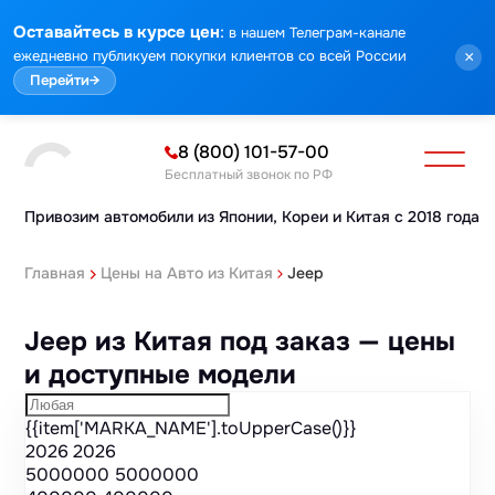
Марка
Модель
Год
Стоимость
Пробег
Объем
Тип кузова
Мощность
Номер кузова
КПП
Привод
Тип двигателя
Комплектация
Номер лота
Аукцион
:
Оставайтесь в курсе цен
в нашем Телеграм-канале
ежедневно публикуем покупки клиентов со всей России
×
Перейти
→
8 (800) 101-57-00
Бесплатный звонок по РФ
Привозим автомобили из Японии,
Кореи и Китая с 2018 года
Главная
Цены на Авто из Китая
Jeep
Jeep из Китая под заказ — цены
и доступные модели
{{item['MARKA_NAME'].toUpperCase()}}
2026
2026
5000000
5000000