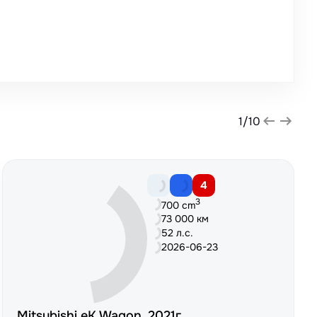
1
/
10
4
3
700 cm
73 000 км
52 л.с.
2026-06-23
Mitsubishi eK Wagon, 2021г