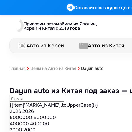
Марка
Модель
Год
Стоимость
Пробег
Объем
Тип кузова
Мощность
Номер кузова
КПП
Привод
Тип двигателя
Комплектация
Номер лота
Аукцион
:
Оставайтесь в курсе цен
Привозим автомобили из Японии,
Кореи и Китая с 2018 года
Авто из Кореи
Авто из Китая
Dayun auto
Главная
Цены на Авто из Китая
Dayun auto из Китая под заказ —
{{item['MARKA_NAME'].toUpperCase()}}
2026
2026
5000000
5000000
400000
400000
2000
2000