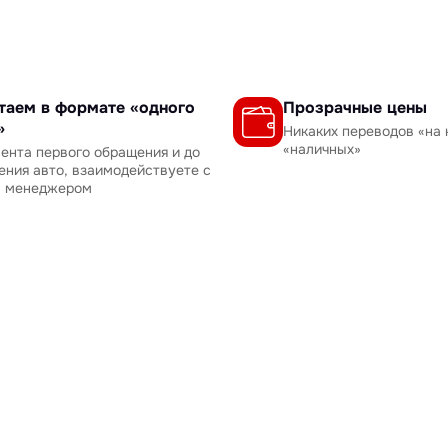
таем в формате «одного
Прозрачные цены
»
Никаких переводов «на 
«наличных»
ента первого обращения и до
ения авто, взаимодействуете с
м менеджером