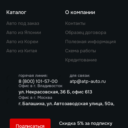
Каталог
О компании
Авто под заказ
Контакты
Авто из Японии
Образец договора
Авто из Кореи
Полезная информация
Авто из Китая
Схема работы
Кредитование
горячая линия:
для связи:
8 (800) 101-57-00
atp@atp-auto.ru
Офис в г. Владивосток
ул. Некрасовская, 36 Б, офис 613
Офис в г. Москва
г. Балашиха, ул. Автозаводская улица, 50а,
Скидка 5% за подписку
Подписаться