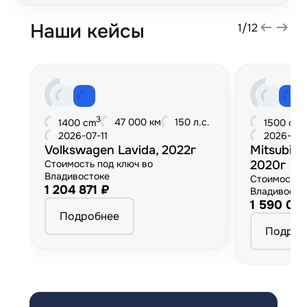
Наши кейсы
1
/
12
3
3
47 000 км
150 л.с.
1400 cm
1500 cm
2026-07-11
2026-06
Volkswagen Lavida, 2022г
Mitsubish
Стоимость под ключ во
2020г
Владивостоке
Стоимость 
1 204 871 ₽
Владивосто
1 590 00
Подробнее
Подроб