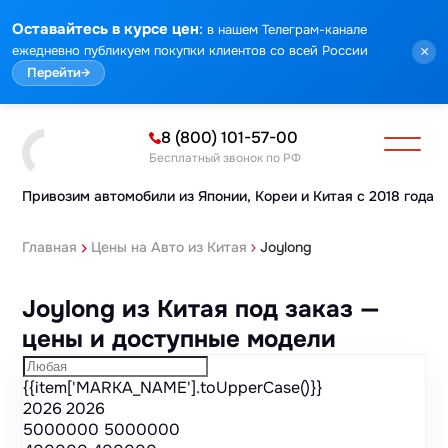
Марка
Модель
Год
Стоимость
Пробег
Объем
Тип кузова
Мощность
Номер кузова
КПП
Привод
Тип двигателя
Комплектация
Номер лота
Аукцион
:
Оставайтесь в курсе цен
в нашем Телеграм-канале
ежедневно публикуем покупки клиентов со всей России
×
Перейти
→
8 (800) 101-57-00
Бесплатный звонок по РФ
Привозим автомобили из Японии,
Кореи и Китая с 2018 года
Главная
Цены на Авто из Китая
Joylong
Joylong из Китая под заказ —
цены и доступные модели
{{item['MARKA_NAME'].toUpperCase()}}
2026
2026
5000000
5000000