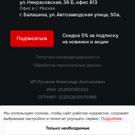
ул. Некрасовская, 36 Б, офис 613
Офис в г. Москва
г. Балашиха, ул. Автозаводская улица, 50а,
Скидка 5% за подписку
Подписаться
на новинки и акции
//
//
Политика конфиденциальности
Обработка персональных данных
ИП Русинов Александр Анатольевич
ИНН: 253900165022
ОГРНИП: 323253600075988
Мы используем cookies, чтобы сайт работал корректно, сохранял
выбранные настройки и помогал улучшать сервис.
Подробнее
Copyright 2018 — 2026. Все права защищены
Информация на сайте носит ознакомительный характер и не
Только необходимые
является публичной офертой, определяемой положениями