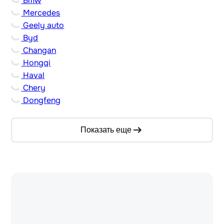
Bmw
Mercedes
Geely auto
Byd
Changan
Hongqi
Haval
Chery
Dongfeng
Показать еще