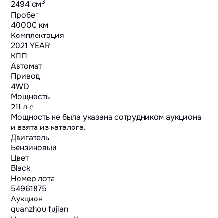
3
2494 cм
Пробег
40000 км
Комплектация
2021 YEAR
КПП
Автомат
Привод
4WD
Мощность
211 л.с.
Мощность не была указана сотрудником аукциона
и взята из каталога.
Двигатель
Бензиновый
Цвет
Black
Номер лота
54961875
Аукцион
quanzhou fujian