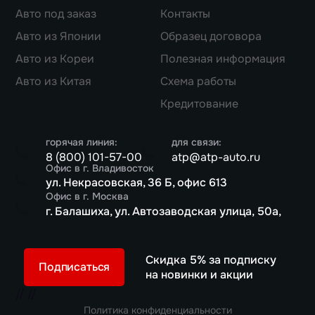
Авто под заказ
Контакты
Авто из Японии
Образец договора
Авто из Кореи
Полезная информация
Авто из Китая
Схема работы
Кредитование
горячая линия:
для связи:
8 (800) 101-57-00
atp@atp-auto.ru
Офис в г. Владивосток
ул. Некрасовская, 36 Б, офис 613
Офис в г. Москва
г. Балашиха, ул. Автозаводская улица, 50а,
Скидка 5% за подписку
Подписаться
на новинки и акции
//
//
Политика конфиденциальности