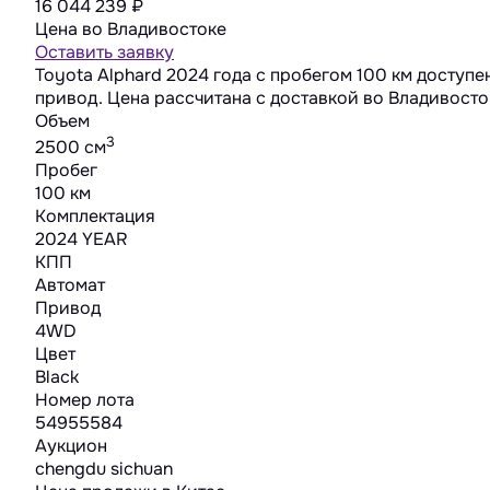
16 044 239
₽
Цена во Владивостоке
Оставить заявку
Toyota Alphard 2024 года с пробегом 100 км доступе
привод. Цена рассчитана с доставкой во Владивосто
Объем
3
2500 cм
Пробег
100 км
Комплектация
2024 YEAR
КПП
Автомат
Привод
4WD
Цвет
Black
Номер лота
54955584
Аукцион
chengdu sichuan