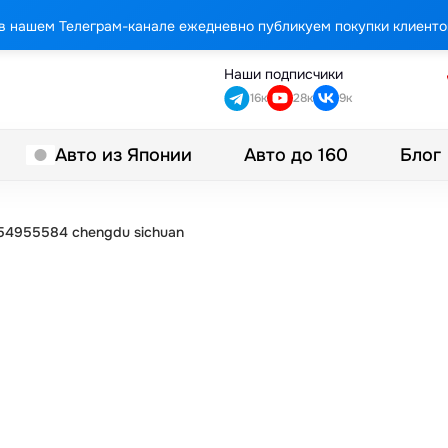
в нашем Телеграм-канале ежедневно публикуем покупки клиенто
Наши подписчики
16к
28к
9к
Авто до 160
Блог
Авто из Японии
4955584 chengdu sichuan