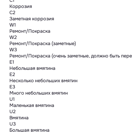
C1
Коррозия
C2
Заметная коррозия
W1
Ремонт/Покраска
W2
Ремонт/Покраска (заметные)
W3
Ремонт/Покраска (очень заметные, должно быть пер
E1
Небольшая вмятина
E2
Несколько небольших вмятин
E3
Много небольших вмятин
U1
Маленькая вмятина
U2
Вмятина
U3
Большая вмятина