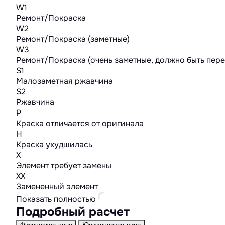
W1
Ремонт/Покраска
W2
Ремонт/Покраска (заметные)
W3
Ремонт/Покраска (очень заметные, должно быть пер
S1
Малозаметная ржавчина
S2
Ржавчина
P
Краска отличается от оригинала
H
Краска ухудшилась
X
Элемент требует замены
XX
Замененный элемент
Показать полностью
Подробный расчет