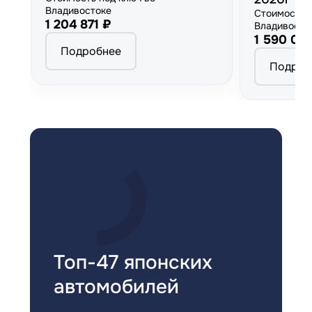
Владивостоке
Стоимость 
1 204 871 ₽
Владивосто
1 590 00
Подробнее
Подроб
Топ-47 японских
автомобилей