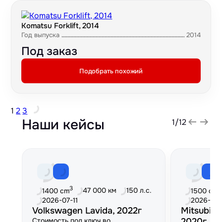
Komatsu Forklift, 2014
Год выпуска
2014
Под заказ
Подобрать похожий
1
2
3
Наши кейсы
1
/
12
3
3
47 000 км
150 л.с.
1400 cm
1500 cm
2026-07-11
2026-06
Volkswagen Lavida, 2022г
Mitsubish
Стоимость под ключ во
2020г