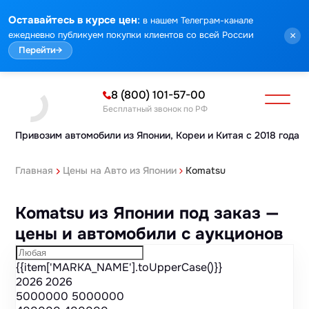
Марка
Модель
Год
Стоимость
Пробег
Объем
Тип кузова
Мощность
Номер кузова
КПП
Привод
Тип двигателя
Комплектация
Номер лота
Аукцион
:
Оставайтесь в курсе цен
в нашем Телеграм-канале
ежедневно публикуем покупки клиентов со всей России
×
Перейти
→
8 (800) 101-57-00
Бесплатный звонок по РФ
Привозим автомобили из Японии,
Кореи и Китая с 2018 года
Главная
Цены на Авто из Японии
Komatsu
Komatsu из Японии под заказ —
цены и автомобили с аукционов
{{item['MARKA_NAME'].toUpperCase()}}
2026
2026
5000000
5000000