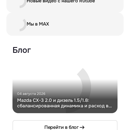
Новые видео с нашего Rutube
Мы в MAX
Блог
04 августа 2026
30 и
Mazda CX-3 2.0 и дизель 1.5/1.8:
Ги
сбалансированная динамика и расход в
Ch
компактном кузове
Перейти в блог