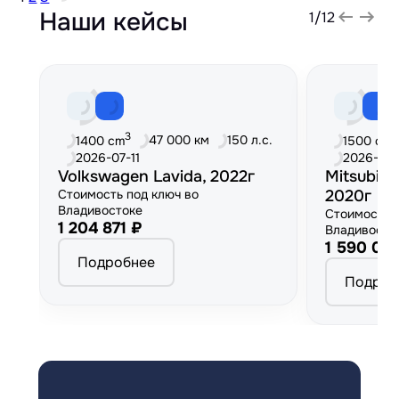
Наши кейсы
1
/
12
3
3
47 000 км
150 л.с.
1400 cm
1500 cm
2026-07-11
2026-06
Volkswagen Lavida, 2022г
Mitsubish
Стоимость под ключ во
2020г
Владивостоке
Стоимость 
1 204 871 ₽
Владивосто
1 590 00
Подробнее
Подроб