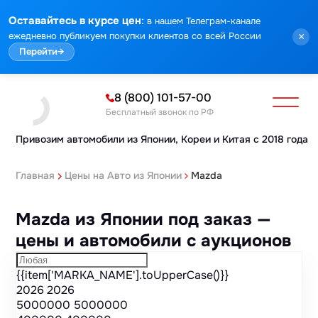
Марка
Модель
Год
Стоимость
Пробег
Объем
Тип кузова
Мощность
Номер кузова
КПП
Привод
Тип двигателя
Комплектация
Номер лота
Аукцион
:
Оставайтесь в курсе цен
в нашем Телеграм-канале
ежедневно публикуем покупки клиентов со всей России
×
Перейти
→
8 (800) 101-57-00
Бесплатный звонок по РФ
Привозим автомобили из Японии,
Кореи и Китая с 2018 года
Главная
Цены на Авто из Японии
Mazda
Mazda из Японии под заказ —
цены и автомобили с аукционов
{{item['MARKA_NAME'].toUpperCase()}}
2026
2026
5000000
5000000