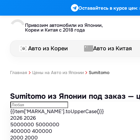
Марка
Модель
Год
Стоимость
Пробег
Объем
Тип кузова
Мощность
Номер кузова
КПП
Привод
Тип двигателя
Комплектация
Номер лота
Аукцион
:
Оставайтесь в курсе цен
Привозим автомобили из Японии,
Кореи и Китая с 2018 года
Авто из Кореи
Авто из Китая
Sumitomo
Главная
Цены на Авто из Японии
Sumitomo из Японии под заказ — 
{{item['MARKA_NAME'].toUpperCase()}}
2026
2026
5000000
5000000
400000
400000
2000
2000