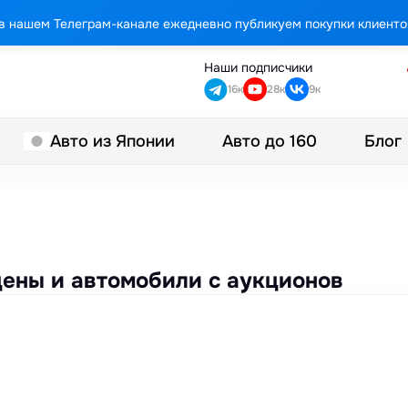
в нашем Телеграм-канале ежедневно публикуем покупки клиенто
Наши подписчики
16к
28к
9к
Авто до 160
Блог
Авто из Японии
цены и автомобили с аукционов