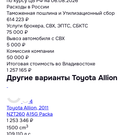
по курсу ЦБ РФ на
06.08.2026
Расходы в России
Таможенная пошлина и Утилизационный сбор
614 223 ₽
Услуги брокера, СВХ, ЭПТС, СБКТС
75 000 ₽
Вывоз автомобиля с СВХ
5 000 ₽
Комиссия компании
50 000 ₽
Итоговая стоимость во Владивостоке
1 257 165
₽
Другие варианты Toyota Allion
4
Toyota Allion, 2011
NZT260
A15G Packa
1 253 346 ₽
3
1500 cm
109,110 л.с.