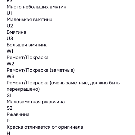
E3
Много небольших вмятин
U1
Маленькая вмятина
U2
Вмятина
U3
Большая вмятина
W1
Ремонт/Покраска
W2
Ремонт/Покраска (заметные)
W3
Ремонт/Покраска (очень заметные, должно быть
перекрашено)
S1
Малозаметная ржавчина
S2
Ржавчина
P
Краска отличается от оригинала
H