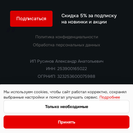
Скидка 5% за подписку
Подписаться
на новинки и акции
//
//
Политика конфиденциальности
Обработка персональных данных
ИП Русинов Александр Анатольевич
ИНН: 253900165022
ОГРНИП: 323253600075988
Мы используем cookies, чтобы сайт работал корректно, сохранял
выбранные настройки и помогал улучшать сервис.
Подробнее
Copyright 2018 — 2026. Все права защищены
Информация на сайте носит ознакомительный характер и не
Только необходимые
является публичной офертой, определяемой положениями
статьи 437 Гражданского кодекса РФ. Цены, характеристики,
Принять
наличие автомобилей и условия поставки уточняются у
менеджера на момент обращения.