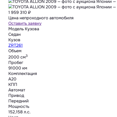
1 959 310
₽
Цена непроходного автомобиля
Оставить заявку
Модель Кузова
Седан
Кузов
ZRT261
Объем
3
2000 cм
Пробег
91000 км
Комплектация
A20
КПП
Автомат
Привод
Передний
Мощность
152,158 л.с.