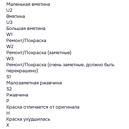
Маленькая вмятина
U2
Вмятина
U3
Большая вмятина
W1
Ремонт/Покраска
W2
Ремонт/Покраска (заметные)
W3
Ремонт/Покраска (очень заметные, должно быть
перекрашено)
S1
Малозаметная ржавчина
S2
Ржавчина
P
Краска отличается от оригинала
H
Краска ухудшилась
X