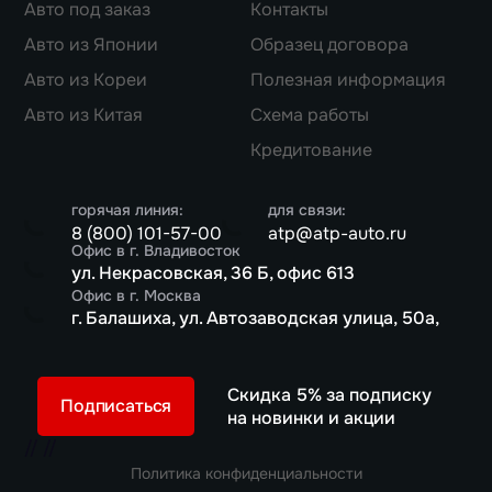
Авто под заказ
Контакты
Авто из Японии
Образец договора
Авто из Кореи
Полезная информация
Авто из Китая
Схема работы
Кредитование
горячая линия:
для связи:
8 (800) 101-57-00
atp@atp-auto.ru
Офис в г. Владивосток
ул. Некрасовская, 36 Б, офис 613
Офис в г. Москва
г. Балашиха, ул. Автозаводская улица, 50а,
Скидка 5% за подписку
Подписаться
на новинки и акции
//
//
Политика конфиденциальности