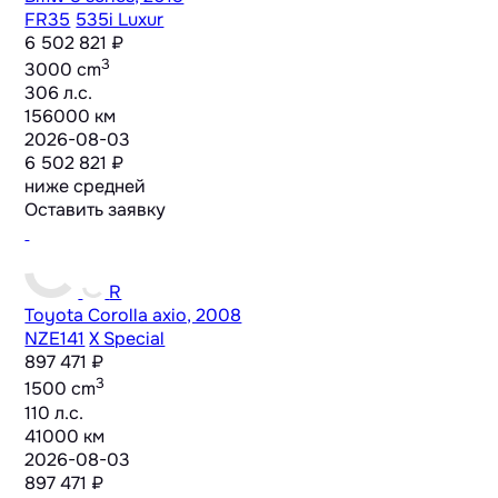
FR35
535i Luxur
6 502 821 ₽
3
3000 cm
306 л.с.
156000 км
2026-08-03
6 502 821 ₽
ниже средней
Оставить заявку
R
Toyota Corolla axio, 2008
NZE141
X Special
897 471 ₽
3
1500 cm
110 л.с.
41000 км
2026-08-03
897 471 ₽