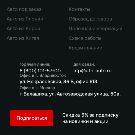
Авто под заказ
Контакты
Авто из Японии
Образец договора
Авто из Кореи
Полезная информация
Авто из Китая
Схема работы
Кредитование
горячая линия:
для связи:
8 (800) 101-57-00
atp@atp-auto.ru
Офис в г. Владивосток
ул. Некрасовская, 36 Б, офис 613
Офис в г. Москва
г. Балашиха, ул. Автозаводская улица, 50а,
Скидка 5% за подписку
Подписаться
на новинки и акции
//
//