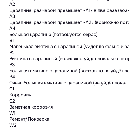
A2
Царапина, размером превышает «А1» в два раза (во
A3
Царапина, размером превышает «А2» (возможно потр
A4
Большая царапина (потребуется окрас)
B1
Маленькая вмятина с царапиной (уйдет локально и з
B2
Вмятина с царапиной (возможно уйдет локально, пот
B3
Большая вмятина с царапиной (возможно не уйдёт ло
B4
Очень большая вмятина с царапиной (не уйдёт локал
C1
Коррозия
C2
Заметная коррозия
W1
Ремонт/Покраска
W2