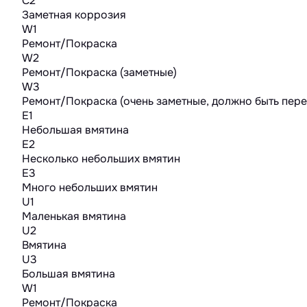
C2
Заметная коррозия
W1
Ремонт/Покраска
W2
Ремонт/Покраска (заметные)
W3
Ремонт/Покраска (очень заметные, должно быть пер
E1
Небольшая вмятина
E2
Несколько небольших вмятин
E3
Много небольших вмятин
U1
Маленькая вмятина
U2
Вмятина
U3
Большая вмятина
W1
Ремонт/Покраска