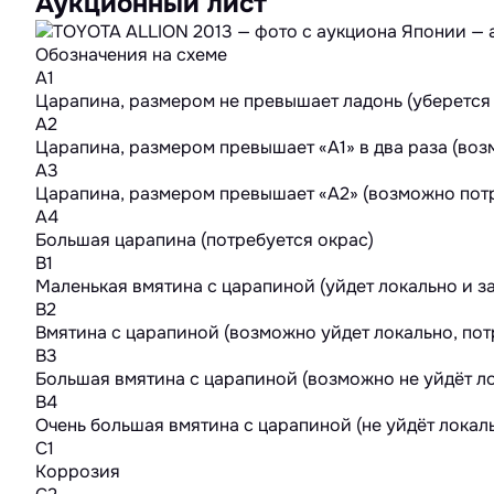
Аукционный лист
Обозначения на схеме
A1
Царапина, размером не превышает ладонь (уберется
A2
Царапина, размером превышает «А1» в два раза (во
A3
Царапина, размером превышает «А2» (возможно потр
A4
Большая царапина (потребуется окрас)
B1
Маленькая вмятина с царапиной (уйдет локально и з
B2
Вмятина с царапиной (возможно уйдет локально, пот
B3
Большая вмятина с царапиной (возможно не уйдёт ло
B4
Очень большая вмятина с царапиной (не уйдёт локал
C1
Коррозия