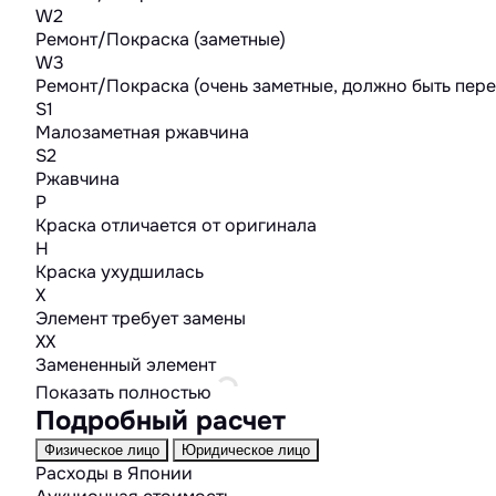
W2
Ремонт/Покраска (заметные)
W3
Ремонт/Покраска (очень заметные, должно быть пер
S1
Малозаметная ржавчина
S2
Ржавчина
P
Краска отличается от оригинала
H
Краска ухудшилась
X
Элемент требует замены
XX
Замененный элемент
Показать полностью
Подробный расчет
Физическое лицо
Юридическое лицо
Расходы в Японии