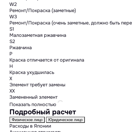
W2
Ремонт/Покраска (заметные)
W3
Ремонт/Покраска (очень заметные, должно быть пер
S1
Малозаметная ржавчина
S2
Ржавчина
P
Краска отличается от оригинала
H
Краска ухудшилась
X
Элемент требует замены
XX
Замененный элемент
Показать полностью
Подробный расчет
Физическое лицо
Юридическое лицо
Расходы в Японии