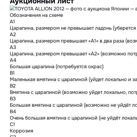
Аукционный лист
Обозначения на схеме
A1
Царапина, размером не превышает ладонь (уберется
A2
Царапина, размером превышает «А1» в два раза (во
A3
Царапина, размером превышает «А2» (возможно потр
A4
Большая царапина (потребуется окрас)
B1
Маленькая вмятина с царапиной (уйдет локально и з
B2
Вмятина с царапиной (возможно уйдет локально, пот
B3
Большая вмятина с царапиной (возможно не уйдёт ло
B4
Очень большая вмятина с царапиной (не уйдёт локал
C1
Коррозия