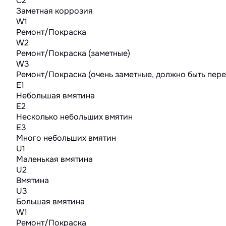
C2
Заметная коррозия
W1
Ремонт/Покраска
W2
Ремонт/Покраска (заметные)
W3
Ремонт/Покраска (очень заметные, должно быть пер
E1
Небольшая вмятина
E2
Несколько небольших вмятин
E3
Много небольших вмятин
U1
Маленькая вмятина
U2
Вмятина
U3
Большая вмятина
W1
Ремонт/Покраска