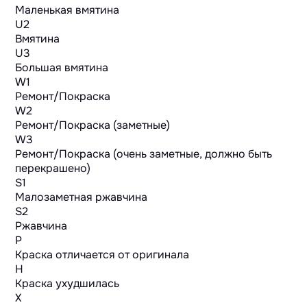
Маленькая вмятина
U2
Вмятина
U3
Большая вмятина
W1
Ремонт/Покраска
W2
Ремонт/Покраска (заметные)
W3
Ремонт/Покраска (очень заметные, должно быть
перекрашено)
S1
Малозаметная ржавчина
S2
Ржавчина
P
Краска отличается от оригинала
H
Краска ухудшилась
X