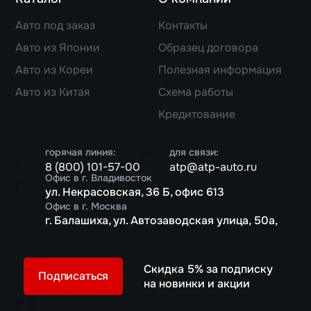
Авто под заказ
Контакты
Авто из Японии
Образец договора
Авто из Кореи
Полезная информация
Авто из Китая
Схема работы
Кредитование
горячая линия:
для связи:
8 (800) 101-57-00
atp@atp-auto.ru
Офис в г. Владивосток
ул. Некрасовская, 36 Б, офис 613
Офис в г. Москва
г. Балашиха, ул. Автозаводская улица, 50а,
Скидка 5% за подписку
Подписаться
на новинки и акции
//
//