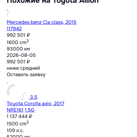
Похожие на Toyota Allion
Mercedes benz Cla class, 2015
117942
992 501 ₽
3
1600 cm
93000 км
2026-08-05
992 501 ₽
ниже средней
Оставить заявку
3.5
Toyota Corolla axio, 2017
NRE161
1.5G
1 137 444 ₽
3
1500 cm
109 л.с.
52000 км