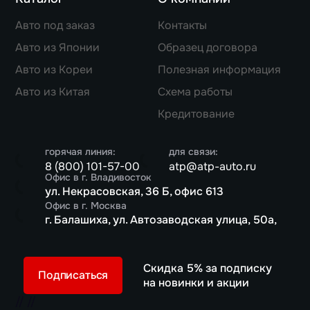
Авто под заказ
Контакты
Авто из Японии
Образец договора
Авто из Кореи
Полезная информация
Авто из Китая
Схема работы
Кредитование
горячая линия:
для связи:
8 (800) 101-57-00
atp@atp-auto.ru
Офис в г. Владивосток
ул. Некрасовская, 36 Б, офис 613
Офис в г. Москва
г. Балашиха, ул. Автозаводская улица, 50а,
Скидка 5% за подписку
Подписаться
на новинки и акции
//
//