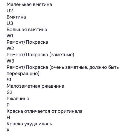
Маленькая вмятина
U2
Вмятина
U3
Большая вмятина
W1
Ремонт/Покраска
W2
Ремонт/Покраска (заметные)
W3
Ремонт/Покраска (очень заметные, должно быть
перекрашено)
S1
Малозаметная ржавчина
S2
Ржавчина
P
Краска отличается от оригинала
H
Краска ухудшилась
X