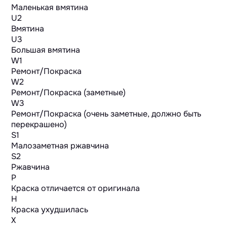
Маленькая вмятина
U2
Вмятина
U3
Большая вмятина
W1
Ремонт/Покраска
W2
Ремонт/Покраска (заметные)
W3
Ремонт/Покраска (очень заметные, должно быть
перекрашено)
S1
Малозаметная ржавчина
S2
Ржавчина
P
Краска отличается от оригинала
H
Краска ухудшилась
X