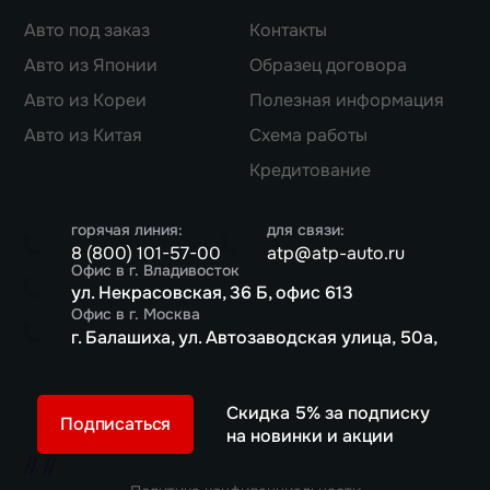
Авто под заказ
Контакты
Авто из Японии
Образец договора
Авто из Кореи
Полезная информация
Авто из Китая
Схема работы
Кредитование
горячая линия:
для связи:
8 (800) 101-57-00
atp@atp-auto.ru
Офис в г. Владивосток
ул. Некрасовская, 36 Б, офис 613
Офис в г. Москва
г. Балашиха, ул. Автозаводская улица, 50а,
Скидка 5% за подписку
Подписаться
на новинки и акции
//
//