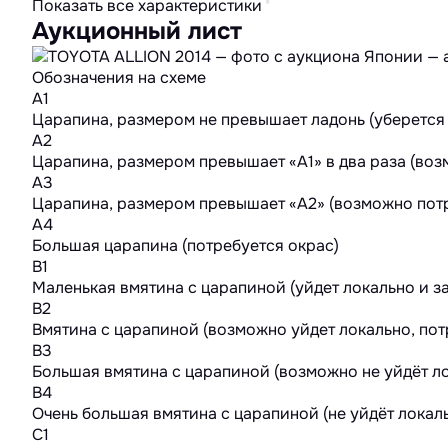
Показать все характеристики
Аукционный лист
Обозначения на схеме
A1
Царапина, размером не превышает ладонь (уберется
A2
Царапина, размером превышает «А1» в два раза (во
A3
Царапина, размером превышает «А2» (возможно потр
A4
Большая царапина (потребуется окрас)
B1
Маленькая вмятина с царапиной (уйдет локально и з
B2
Вмятина с царапиной (возможно уйдет локально, пот
B3
Большая вмятина с царапиной (возможно не уйдёт ло
B4
Очень большая вмятина с царапиной (не уйдёт локал
C1