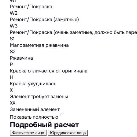
W1
Ремонт/Покраска
W2
Ремонт/Покраска (заметные)
W3
Ремонт/Покраска (очень заметные, должно быть пер
S1
Малозаметная ржавчина
S2
Ржавчина
P
Краска отличается от оригинала
H
Краска ухудшилась
X
Элемент требует замены
XX
Замененный элемент
Показать полностью
Подробный расчет
Физическое лицо
Юридическое лицо