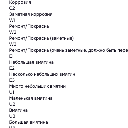
Коррозия
C2
Заметная коррозия
W1
Ремонт/Покраска
W2
Ремонт/Покраска (заметные)
W3
Ремонт/Покраска (очень заметные, должно быть пер
E1
Небольшая вмятина
E2
Несколько небольших вмятин
E3
Много небольших вмятин
U1
Маленькая вмятина
U2
Вмятина
U3
Большая вмятина