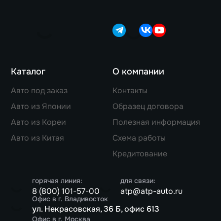
Каталог
О компании
Авто под заказ
Контакты
Авто из Японии
Образец договора
Авто из Кореи
Полезная информация
Авто из Китая
Схема работы
Кредитование
горячая линия:
для связи:
8 (800) 101-57-00
atp@atp-auto.ru
Офис в г. Владивосток
ул. Некрасовская, 36 Б, офис 613
Офис в г. Москва