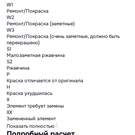
W1
Ремонт/Покраска
W2
Ремонт/Покраска (заметные)
W3
Ремонт/Покраска (очень заметные, должно быть
перекрашено)
S1
Малозаметная ржавчина
S2
Ржавчина
P
Краска отличается от оригинала
H
Краска ухудшилась
X
Элемент требует замены
XX
Замененный элемент
Показать полностью
Подробный расчет