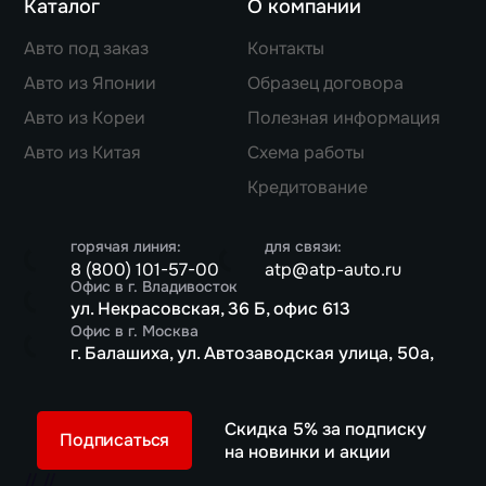
Каталог
О компании
Авто под заказ
Контакты
Авто из Японии
Образец договора
Авто из Кореи
Полезная информация
Авто из Китая
Схема работы
Кредитование
горячая линия:
для связи:
8 (800) 101-57-00
atp@atp-auto.ru
Офис в г. Владивосток
ул. Некрасовская, 36 Б, офис 613
Офис в г. Москва
г. Балашиха, ул. Автозаводская улица, 50а,
Скидка 5% за подписку
Подписаться
на новинки и акции
//
//