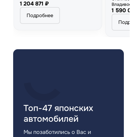
1 204 871 ₽
Владивосто
1 590 00
Подробнее
Подроб
Топ-47 японских
автомобилей
Мы позаботились о Вас и