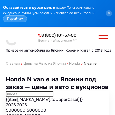
Марка
Модель
Год
Стоимость
Пробег
Объем
Тип кузова
Мощность
Номер кузова
КПП
Привод
Тип двигателя
Комплектация
Номер лота
Аукцион
:
Оставайтесь в курсе цен
в нашем Телеграм-канале
ежедневно публикуем покупки клиентов со всей России
×
Перейти
→
8 (800) 101-57-00
Бесплатный звонок по РФ
Привозим автомобили из Японии,
Кореи и Китая с 2018 года
Главная
Цены на Авто из Японии
Honda
N van e
Honda N van e из Японии под
заказ — цены и авто с аукционов
{{item['MARKA_NAME'].toUpperCase()}}
2026
2026
5000000
5000000