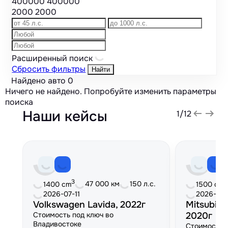
400000
400000
2000
2000
Расширенный поиск
Сбросить фильтры
Найти
Найдено авто
0
Ничего не найдено. Попробуйте изменить параметры
поиска
Наши кейсы
1
/
12
3
3
47 000 км
150 л.с.
1400 cm
1500 cm
2026-07-11
2026-06
Volkswagen Lavida, 2022г
Mitsubish
Стоимость под ключ во
2020г
Владивостоке
Стоимость 