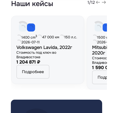
Наши кейсы
1
/
12
3
3
47 000 км
150 л.с.
1400 cm
1500 cm
2026-07-11
2026-06
Volkswagen Lavida, 2022г
Mitsubish
Стоимость под ключ во
2020г
Владивостоке
Стоимость 
1 204 871 ₽
Владивосто
1 590 00
Подробнее
Подроб