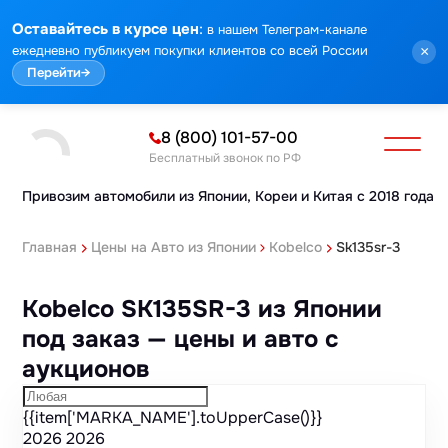
Марка
Модель
Год
Стоимость
Пробег
Объем
Тип кузова
Мощность
Номер кузова
КПП
Привод
Тип двигателя
Комплектация
Номер лота
Аукцион
:
Оставайтесь в курсе цен
в нашем Телеграм-канале
ежедневно публикуем покупки клиентов со всей России
×
Перейти
→
8 (800) 101-57-00
Бесплатный звонок по РФ
Привозим автомобили из Японии,
Кореи и Китая с 2018 года
Главная
Цены на Авто из Японии
Kobelco
Sk135sr-3
Kobelco SK135SR-3 из Японии
под заказ — цены и авто с
аукционов
{{item['MARKA_NAME'].toUpperCase()}}
2026
2026