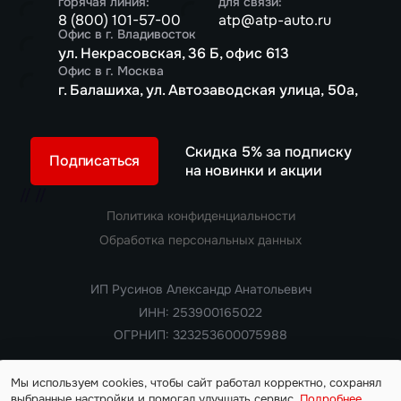
горячая линия:
для связи:
8 (800) 101-57-00
atp@atp-auto.ru
Офис в г. Владивосток
ул. Некрасовская, 36 Б, офис 613
Офис в г. Москва
г. Балашиха, ул. Автозаводская улица, 50а,
Скидка 5% за подписку
Подписаться
на новинки и акции
//
//
Политика конфиденциальности
Обработка персональных данных
ИП Русинов Александр Анатольевич
ИНН: 253900165022
ОГРНИП: 323253600075988
Мы используем cookies, чтобы сайт работал корректно, сохранял
выбранные настройки и помогал улучшать сервис.
Подробнее