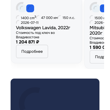
3
3
47 000 км
150 л.с.
1400 cm
1500 cm
2026-07-11
2026-06
Volkswagen Lavida, 2022г
Mitsubish
Стоимость под ключ во
2020г
Владивостоке
Стоимость 
1 204 871 ₽
Владивосто
1 590 00
Подробнее
Подроб