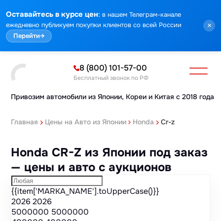
Марка
Модель
Год
Стоимость
Пробег
Объем
Тип кузова
Мощность
Номер кузова
КПП
Привод
Тип двигателя
Комплектация
Номер лота
Аукцион
:
Оставайтесь в курсе цен
в нашем Телеграм-канале
ежедневно публикуем покупки клиентов со всей России
×
Перейти
→
8 (800) 101-57-00
Бесплатный звонок по РФ
Привозим автомобили из Японии,
Кореи и Китая с 2018 года
Главная
Цены на Авто из Японии
Honda
Cr-z
Honda CR-Z из Японии под заказ
— цены и авто с аукционов
{{item['MARKA_NAME'].toUpperCase()}}
2026
2026
5000000
5000000