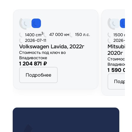
3
3
47 000 км
150 л.с.
1400 cm
1500 cm
2026-07-11
2026-06
Volkswagen Lavida, 2022г
Mitsubish
Стоимость под ключ во
2020г
Владивостоке
Стоимость 
1 204 871 ₽
Владивосто
1 590 00
Подробнее
Подроб