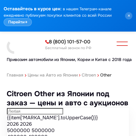
Марка
Модель
Год
Стоимость
Пробег
Объем
Тип кузова
Мощность
Номер кузова
КПП
Привод
Тип двигателя
Комплектация
Номер лота
Аукцион
:
Оставайтесь в курсе цен
в нашем Телеграм-канале
ежедневно публикуем покупки клиентов со всей России
×
Перейти
→
8 (800) 101-57-00
Бесплатный звонок по РФ
Привозим автомобили из Японии,
Кореи и Китая с 2018 года
Главная
Цены на Авто из Японии
Citroen
Other
Citroen Other из Японии под
заказ — цены и авто с аукционов
{{item['MARKA_NAME'].toUpperCase()}}
2026
2026
5000000
5000000