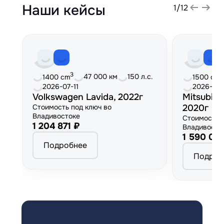
Наши кейсы
1
/
12
3
3
47 000 км
150 л.с.
1400 cm
1500 cm
2026-07-11
2026-06
Volkswagen Lavida, 2022г
Mitsubish
Стоимость под ключ во
2020г
Владивостоке
Стоимость 
1 204 871 ₽
Владивосто
1 590 00
Подробнее
Подроб