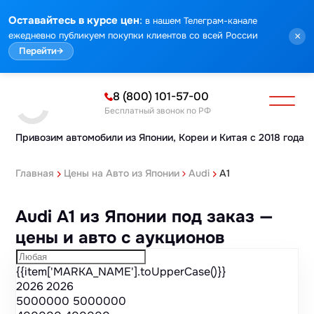
Марка
Модель
Год
Стоимость
Пробег
Объем
Тип кузова
Мощность
Номер кузова
КПП
Привод
Тип двигателя
Комплектация
Номер лота
Аукцион
:
Оставайтесь в курсе цен
в нашем Телеграм-канале
ежедневно публикуем покупки клиентов со всей России
×
Перейти
→
8 (800) 101-57-00
Бесплатный звонок по РФ
Привозим автомобили из Японии,
Кореи и Китая с 2018 года
Главная
Цены на Авто из Японии
Audi
A1
Audi A1 из Японии под заказ —
цены и авто с аукционов
{{item['MARKA_NAME'].toUpperCase()}}
2026
2026
5000000
5000000