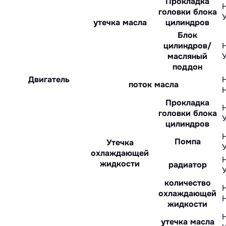
Прокладка
головки блока
утечка масла
цилиндров
Блок
цилиндров/
масляный
поддон
Двигатель
поток масла
Прокладка
головки блока
цилиндров
Помпа
Утечка
охлаждающей
жидкости
радиатор
количество
охлаждающей
жидкости
утечка масла