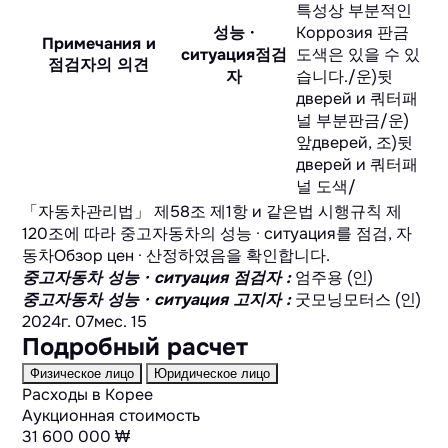
특성상 부분적인
성능 ·
Коррозия 판금
Примечания и
ситуация점검
도색은 있을 수 있
점검자의 의견
자
습니다./운)뒷
дверей и 쿼터패
널 부분판금/운)
앞дверей, 조)뒷
дверей и 쿼터패
널 도색/
「자동차관리법」 제58조 제1항 и 같은법 시행규칙 제
120조에 따라 중고자동차의 성능 · ситуация를 점검, 자
동차Обзор цен · 산정하였음을 확인합니다.
중고자동차 성능 · ситуация 점검자
:
엄주용 (인)
중고자동차 성능 · ситуация 고지자
:
굿모닝모터스 (인)
2024г. 07мес. 15
Подробный расчет
Физическое лицо
Юридическое лицо
Расходы в Корее
Аукционная стоимость
31 600 000 ₩