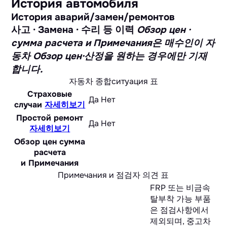
История автомобиля
История аварий/замен/ремонтов
사고 · Замена · 수리 등 이력
Обзор цен ·
сумма расчета и Примечания은 매수인이 자
동차 Обзор цен·산정을 원하는 경우에만 기재
합니다.
자동차 종합ситуация 표
Страховые
Да
Нет
случаи
자세히보기
Простой ремонт
Да
Нет
자세히보기
Обзор цен сумма
расчета
и Примечания
Примечания и 점검자 의견 표
FRP 또는 비금속
탈부착 가능 부품
은 점검사항에서
제외되며, 중고차