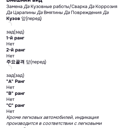
Замена
Да
Кузовные работы/Сварка
Да
Коррозия
Да
Царапины
Да
Вмятины
Да
Повреждения
Да
Кузов
앞(перед)
зад(зад)
1-й ранг
Нет
2-й ранг
Нет
주요골격
앞(перед)
зад(зад)
"А" Ранг
Нет
"B" ранг
Нет
"C" ранг
Нет
Кроме легковых автомобилей, индикация
производится в соответствии с легковыми