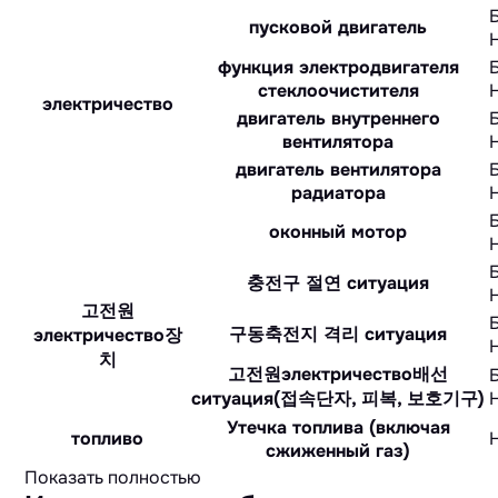
пусковой двигатель
функция электродвигателя
стеклоочистителя
электричество
двигатель внутреннего
вентилятора
двигатель вентилятора
радиатора
оконный мотор
충전구 절연 ситуация
고전원
구동축전지 격리 ситуация
электричество장
치
고전원электричество배선
ситуация(접속단자, 피복, 보호기구)
Утечка топлива (включая
топливо
сжиженный газ)
Показать полностью