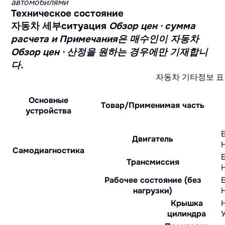
автомобилями
Техническое состояние
자동차 세부ситуация
Обзор цен · сумма
расчета и Примечания은 매수인이 자동차
Обзор цен · 산정을 원하는 경우에만 기재합니
다.
자동차 기타정보 표
Основные
Товар/Применимая часть
устройства
Двигатель
Самодиагностика
Трансмиссия
Рабочее состояние (без
нагрузки)
Крышка
цилиндра