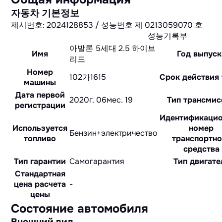
자동차 기본정보
제시번호: 2024128853 / 성능번호 제 0213059070 호
성능기록부
아발론 5세대 2.5 하이브
Имя
Год выпуск
리드
Номер
102가1615
Срок действия 
машины
Дата первой
2020г. 06мес. 19
Тип трансмис
регистрации
Идентификаци
Используется
номер
Бензин+электричество
топливо
транспортно
средства
Тип гарантии
Cамогарантия
Тип двигате
Стандартная
цена расчета
-
цены
Состояние автомобиля
Внешний вид