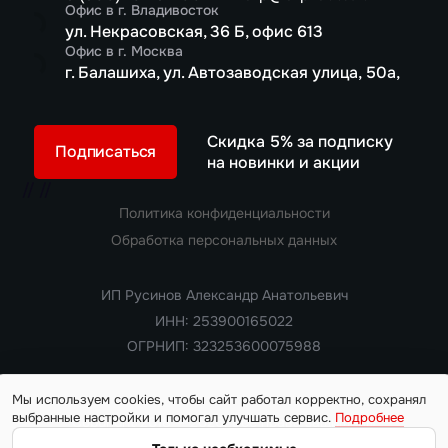
Офис в г. Владивосток
ул. Некрасовская, 36 Б, офис 613
Офис в г. Москва
г. Балашиха, ул. Автозаводская улица, 50а,
Скидка 5% за подписку
Подписаться
на новинки и акции
//
//
Политика конфиденциальности
Обработка персональных данных
ИП Русинов Александр Анатольевич
ИНН: 253900165022
ОГРНИП: 323253600075988
Мы используем cookies, чтобы сайт работал корректно, сохранял
выбранные настройки и помогал улучшать сервис.
Подробнее
Copyright 2018 — 2026. Все права защищены
Информация на сайте носит ознакомительный характер и не