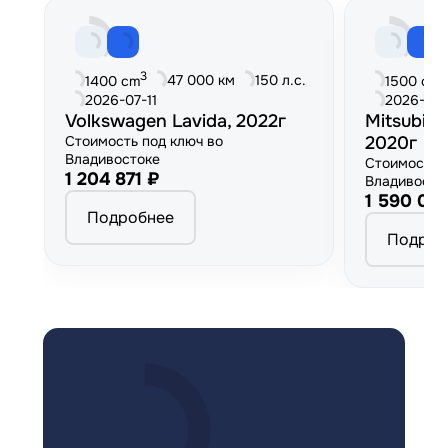
3
3
47 000 км
150 л.с.
1400 cm
1500 cm
2026-07-11
2026-06
Volkswagen Lavida, 2022г
Mitsubish
Стоимость под ключ во
2020г
Владивостоке
Стоимость 
1 204 871 ₽
Владивосто
1 590 00
Подробнее
Подроб