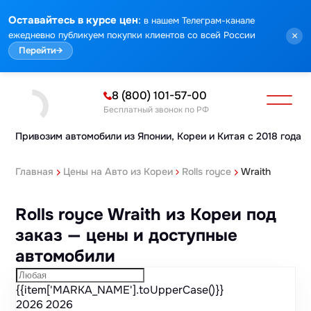
Марка
Модель
Год
Стоимость
Пробег
Объем
Тип кузова
Мощность
Номер кузова
Комплектация
Номер лота
:
Оставайтесь в курсе цен
в нашем Телеграм-канале
ежедневно публикуем покупки клиентов со всей России
×
Перейти
→
8 (800) 101-57-00
Бесплатный звонок по РФ
Привозим автомобили из Японии,
Кореи и Китая с 2018 года
Главная
Цены на Авто из Кореи
Rolls royce
Wraith
Rolls royce Wraith из Кореи под
заказ — цены и доступные
автомобили
{{item['MARKA_NAME'].toUpperCase()}}
2026
2026