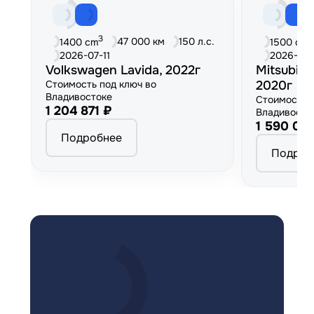
3
3
47 000 км
150 л.с.
1400 cm
1500 cm
2026-07-11
2026-06
Volkswagen Lavida, 2022г
Mitsubish
Стоимость под ключ во
2020г
Владивостоке
Стоимость 
1 204 871 ₽
Владивосто
1 590 00
Подробнее
Подроб