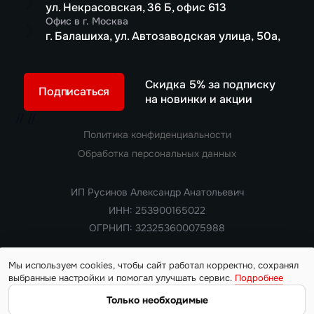
ул. Некрасовская, 36 Б, офис 613
Офис в г. Москва
г. Балашиха, ул. Автозаводская улица, 50а,
Скидка 5% за подписку
Подписаться
на новинки и акции
//
//
Политика конфиденциальности
Обработка персональных данных
ИП Русинов Александр Анатольевич
ИНН: 253900165022
ОГРНИП: 323253600075988
Мы используем cookies, чтобы сайт работал корректно, сохранял
выбранные настройки и помогал улучшать сервис.
Подробнее
Copyright 2018 — 2026. Все права защищены
Информация на сайте носит ознакомительный характер и не
Только необходимые
является публичной офертой, определяемой положениями