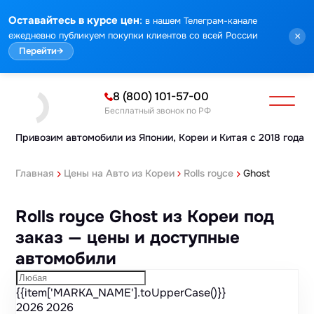
Марка
Модель
Год
Стоимость
Пробег
Объем
Тип кузова
Мощность
Номер кузова
Комплектация
Номер лота
:
Оставайтесь в курсе цен
в нашем Телеграм-канале
ежедневно публикуем покупки клиентов со всей России
×
Перейти
→
8 (800) 101-57-00
Бесплатный звонок по РФ
Привозим автомобили из Японии,
Кореи и Китая с 2018 года
Главная
Цены на Авто из Кореи
Rolls royce
Ghost
Rolls royce Ghost из Кореи под
заказ — цены и доступные
автомобили
{{item['MARKA_NAME'].toUpperCase()}}
2026
2026