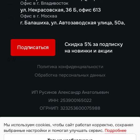
Офис в г. Владивосток
ул. Некрасовская, 36 Б, офис 613
Офис в г. Москва
г. Балашиха, ул. Автозаводская улица, 50а,
Скидка 5% за подписку
Подписаться
на новинки и акции
//
//
Политика конфиденциальности
Обработка персональных данных
ИП Русинов Александр Анатольевич
ИНН: 253900165022
ОГРНИП: 323253600075988
Мы используем cookies, чтобы сайт работал корректно, сохранял
выбранные настройки и помогал улучшать сервис.
Подробнее
Copyright 2018 — 2026. Все права защищены
Информация на сайте носит ознакомительный характер и не