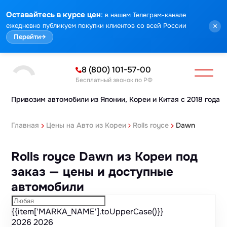
Марка
Модель
Год
Стоимость
Пробег
Объем
Тип кузова
Мощность
Номер кузова
Комплектация
Номер лота
:
Оставайтесь в курсе цен
в нашем Телеграм-канале
ежедневно публикуем покупки клиентов со всей России
×
Перейти
→
8 (800) 101-57-00
Бесплатный звонок по РФ
Привозим автомобили из Японии,
Кореи и Китая с 2018 года
Главная
Цены на Авто из Кореи
Rolls royce
Dawn
Rolls royce Dawn из Кореи под
заказ — цены и доступные
автомобили
{{item['MARKA_NAME'].toUpperCase()}}
2026
2026