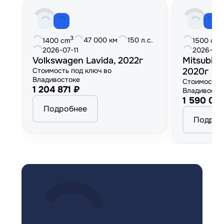
3
3
47 000 км
150 л.с.
1400 cm
1500 cm
2026-07-11
2026-06
Volkswagen Lavida, 2022г
Mitsubish
Стоимость под ключ во
2020г
Владивостоке
Стоимость 
1 204 871 ₽
Владивосто
1 590 00
Подробнее
Подроб