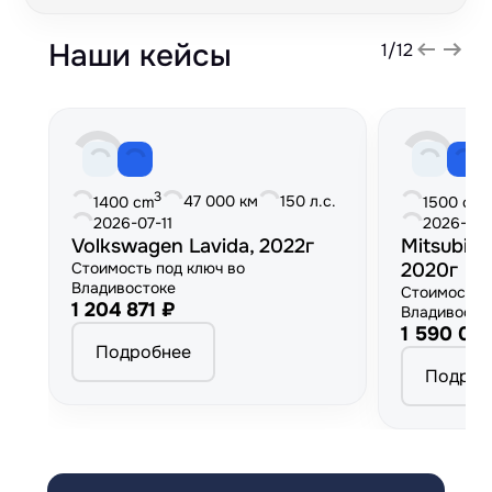
Наши кейсы
1
/
12
3
3
47 000 км
150 л.с.
1400 cm
1500 cm
2026-07-11
2026-06
Volkswagen Lavida, 2022г
Mitsubish
Стоимость под ключ во
2020г
Владивостоке
Стоимость 
1 204 871 ₽
Владивосто
1 590 00
Подробнее
Подроб