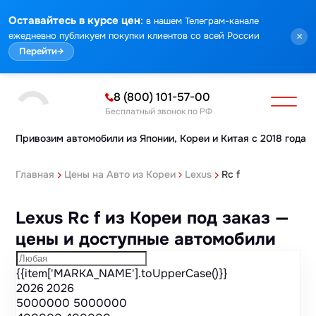
Марка
Модель
Год
Стоимость
Пробег
Объем
Тип кузова
Мощность
Номер кузова
Комплектация
Номер лота
:
Оставайтесь в курсе цен
в нашем Телеграм-канале
ежедневно публикуем покупки клиентов со всей России
×
Перейти
→
8 (800) 101-57-00
Бесплатный звонок по РФ
Привозим автомобили из Японии,
Кореи и Китая с 2018 года
Главная
Цены на Авто из Кореи
Lexus
Rc f
Lexus Rc f из Кореи под заказ —
цены и доступные автомобили
{{item['MARKA_NAME'].toUpperCase()}}
2026
2026
5000000
5000000