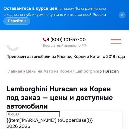
Марка
Модель
Год
Стоимость
Пробег
Объем
Тип кузова
Мощность
Номер кузова
Комплектация
Номер лота
:
Оставайтесь в курсе цен
в нашем Телеграм-канале
ежедневно публикуем покупки клиентов со всей России
×
Перейти
→
8 (800) 101-57-00
Бесплатный звонок по РФ
Привозим автомобили из Японии,
Кореи и Китая с 2018 года
Главная
Цены на Авто из Кореи
Lamborghini
Huracan
Lamborghini Huracan из Кореи
под заказ — цены и доступные
автомобили
{{item['MARKA_NAME'].toUpperCase()}}
2026
2026