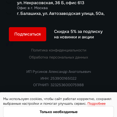
ул. Некрасовская, 36 Б, офис 613
Офис в г. Москва
г. Балашиха, ул. Автозаводская улица, 50а,
Скидка 5% за подписку
Подписаться
на новинки и акции
//
//
Политика конфиденциальности
Обработка персональных данных
ИП Русинов Александр Анатольевич
ИНН: 253900165022
ОГРНИП: 323253600075988
Мы используем cookies, чтобы сайт работал корректно, сохранял
выбранные настройки и помогал улучшать сервис.
Подробнее
Copyright 2018 — 2026. Все права защищены
Информация на сайте носит ознакомительный характер и не
Только необходимые
является публичной офертой, определяемой положениями