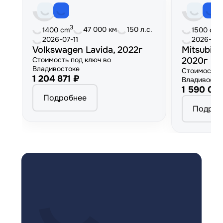
3
3
47 000 км
150 л.с.
1400 cm
1500 cm
2026-07-11
2026-06
Volkswagen Lavida, 2022г
Mitsubish
Стоимость под ключ во
2020г
Владивостоке
Стоимость 
1 204 871 ₽
Владивосто
1 590 00
Подробнее
Подроб