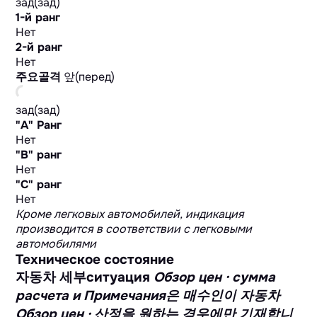
зад(зад)
1-й ранг
Нет
2-й ранг
Нет
주요골격
앞(перед)
зад(зад)
"А" Ранг
Нет
"B" ранг
Нет
"C" ранг
Нет
Кроме легковых автомобилей, индикация
производится в соответствии с легковыми
автомобилями
Техническое состояние
자동차 세부ситуация
Обзор цен · сумма
расчета и Примечания은 매수인이 자동차
Обзор цен · 산정을 원하는 경우에만 기재합니