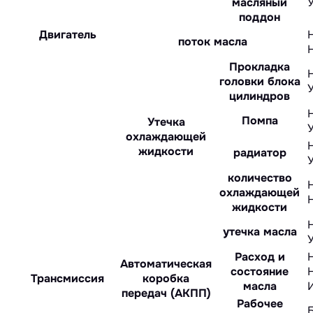
масляный
поддон
Двигатель
поток масла
Прокладка
головки блока
цилиндров
Помпа
Утечка
охлаждающей
жидкости
радиатор
количество
охлаждающей
жидкости
утечка масла
Расход и
Автоматическая
состояние
Трансмиссия
коробка
масла
передач (АКПП)
Рабочее