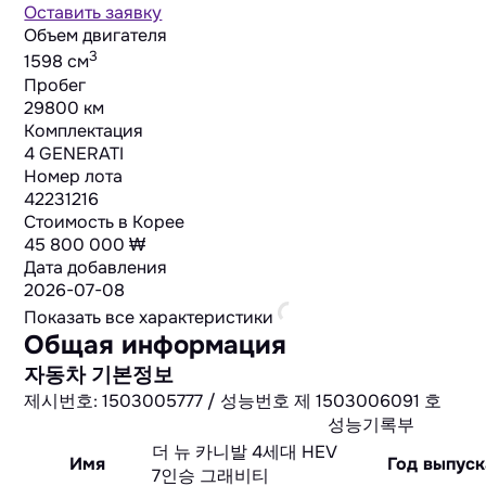
Оставить заявку
Объем двигателя
3
1598 cм
Пробег
29800 км
Комплектация
4 GENERATI
Номер лота
42231216
Стоимость в Корее
45 800 000 ₩
Дата добавления
2026-07-08
Показать все характеристики
Общая информация
자동차 기본정보
제시번호: 1503005777 / 성능번호 제 1503006091 호
성능기록부
더 뉴 카니발 4세대 HEV
Имя
Год выпуск
7인승 그래비티