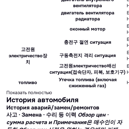
вентилятора
двигатель вентилятора
радиатора
оконный мотор
충전구 절연 ситуация
고전원
구동축전지 격리 ситуация
электричество장
치
고전원электричество배선
ситуация(접속단자, 피복, 보호기구)
Утечка топлива (включая
топливо
сжиженный газ)
Показать полностью
История автомобиля
История аварий/замен/ремонтов
사고 · Замена · 수리 등 이력
Обзор цен ·
сумма расчета и Примечания은 매수인이 자