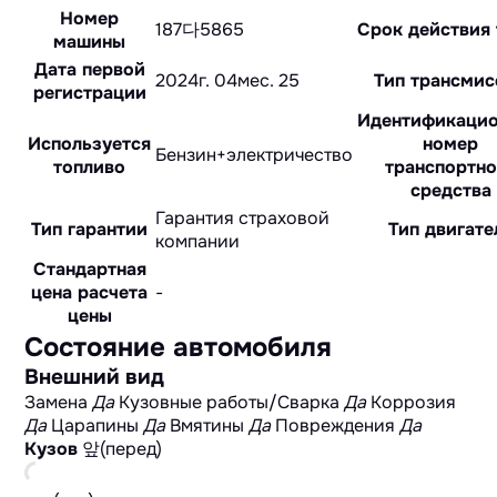
Номер
187다5865
Срок действия 
машины
Дата первой
2024г. 04мес. 25
Тип трансмис
регистрации
Идентификаци
Используется
номер
Бензин+электричество
топливо
транспортно
средства
Гарантия страховой
Тип гарантии
Тип двигате
компании
Стандартная
цена расчета
-
цены
Состояние автомобиля
Внешний вид
Замена
Да
Кузовные работы/Сварка
Да
Коррозия
Да
Царапины
Да
Вмятины
Да
Повреждения
Да
Кузов
앞(перед)