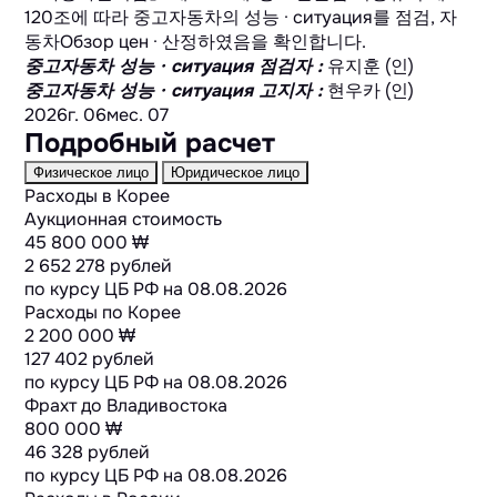
120조에 따라 중고자동차의 성능 · ситуация를 점검, 자
동차Обзор цен · 산정하였음을 확인합니다.
중고자동차 성능 · ситуация 점검자
:
유지훈 (인)
중고자동차 성능 · ситуация 고지자
:
현우카 (인)
2026г. 06мес. 07
Подробный расчет
Физическое лицо
Юридическое лицо
Расходы в Корее
Аукционная стоимость
45 800 000 ₩
2 652 278 рублей
по курсу ЦБ РФ на
08.08.2026
Расходы по Корее
2 200 000 ₩
127 402 рублей
по курсу ЦБ РФ на
08.08.2026
Фрахт до Владивостока
800 000 ₩
46 328 рублей
по курсу ЦБ РФ на
08.08.2026