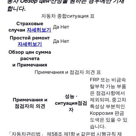
동차 Обзор цен·산정을 원하는 경우에만 기재
합니다.
자동차 종합ситуация 표
Страховые
Да
Нет
случаи
자세히보기
Простой ремонт
Да
Нет
자세히보기
Обзор цен сумма
расчета
и Примечания
Примечания и 점검자 의견 표
FRP 또는 비금속
탈부착 가능 부품
은 점검사항에서
성능 ·
Примечания и
제외되며, 중고차
ситуация점검
점검자의 의견
특성상 부분적인
자
Коррозия 판금
도색은 있을 수 있
습니다.
「자동차관리법」 제58조 제1항 и 같은법 시행규칙 제