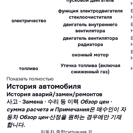
пусковой двигатель
функция электродвигателя
стеклоочистителя
электричество
двигатель внутреннего
вентилятора
двигатель вентилятора
радиатора
оконный мотор
Утечка топлива (включая
топливо
сжиженный газ)
Показать полностью
История автомобиля
История аварий/замен/ремонтов
사고 · Замена · 수리 등 이력
Обзор цен ·
сумма расчета и Примечания은 매수인이 자
동차 Обзор цен·산정을 원하는 경우에만 기재
합니다.
자동차 종합ситуация 표