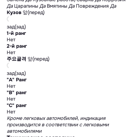
Да
Царапины
Да
Вмятины
Да
Повреждения
Да
Кузов
앞(перед)
зад(зад)
1-й ранг
Нет
2-й ранг
Нет
주요골격
앞(перед)
зад(зад)
"А" Ранг
Нет
"B" ранг
Нет
"C" ранг
Нет
Кроме легковых автомобилей, индикация
производится в соответствии с легковыми
автомобилями