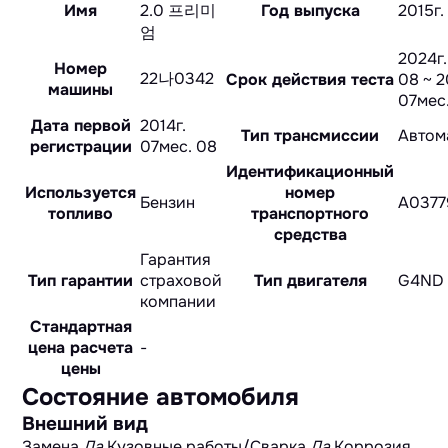
Имя
2.0 프리미
Год выпуска
2015г.
엄
2024г.
Номер
22나0342
Срок действия теста
08 ~ 2
машины
07мес
Дата первой
2014г.
Тип трансмиссии
Автом
регистрации
07мес. 08
Идентификационный
Используется
номер
Бензин
A0377
топливо
транспортного
средства
Гарантия
Тип гарантии
страховой
Тип двигателя
G4ND
компании
Стандартная
цена расчета
-
цены
Состояние автомобиля
Внешний вид
Замена
Да
Кузовные работы/Сварка
Да
Коррозия