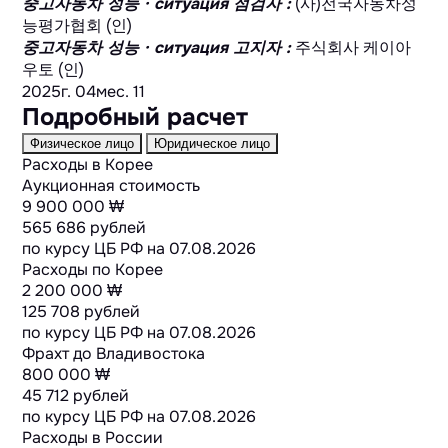
중고자동차 성능 · ситуация 점검자
:
(사)전국자동차성
능평가협회 (인)
중고자동차 성능 · ситуация 고지자
:
주식회사 케이아
우토 (인)
2025г. 04мес. 11
Подробный расчет
Физическое лицо
Юридическое лицо
Расходы в Корее
Аукционная стоимость
9 900 000 ₩
565 686 рублей
по курсу ЦБ РФ на
07.08.2026
Расходы по Корее
2 200 000 ₩
125 708 рублей
по курсу ЦБ РФ на
07.08.2026
Фрахт до Владивостока
800 000 ₩
45 712 рублей
по курсу ЦБ РФ на
07.08.2026
Расходы в России