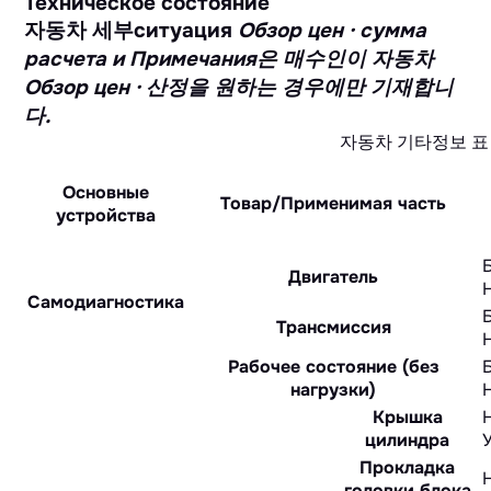
Техническое состояние
자동차 세부ситуация
Обзор цен · сумма
расчета и Примечания은 매수인이 자동차
Обзор цен · 산정을 원하는 경우에만 기재합니
다.
자동차 기타정보 표
Основные
Товар/Применимая часть
устройства
Двигатель
Самодиагностика
Трансмиссия
Рабочее состояние (без
нагрузки)
Крышка
цилиндра
Прокладка
головки блока