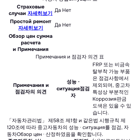
Страховые
Да
Нет
случаи
자세히보기
Простой ремонт
Да
Нет
자세히보기
Обзор цен сумма
расчета
и Примечания
Примечания и 점검자 의견 표
FRP 또는 비금속
탈부착 가능 부품
은 점검사항에서
성능 ·
Примечания и
제외되며, 중고차
ситуация점검
점검자의 의견
특성상 부분적인
자
Коррозия판금
도색은 있을 수 있
습니다.
「자동차관리법」 제58조 제1항 и 같은법 시행규칙 제
120조에 따라 중고자동차의 성능 · ситуация를 점검, 자
동차Обзор цен · 산정하였음을 확인합니다.