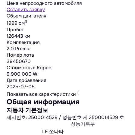
Цена непроходного автомобиля
Оставить заявку
Объем двигателя
3
1999 cм
Пробег
126443 км
Комплектация
2.0 Premiu
Номер лота
39450670
Стоимость в Корее
9 900 000 ₩
Дата добавления
2025-07-05
Показать все характеристики
Общая информация
자동차 기본정보
제시번호: 2500014529 / 성능번호 제 2500014529 호
성능기록부
LF 쏘나타