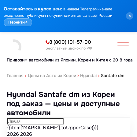
Марка
Модель
Год
Стоимость
Пробег
Объем
Тип кузова
Мощность
Номер кузова
Комплектация
Номер лота
:
Оставайтесь в курсе цен
в нашем Телеграм-канале
ежедневно публикуем покупки клиентов со всей России
×
Перейти
→
8 (800) 101-57-00
Бесплатный звонок по РФ
Привозим автомобили из Японии,
Кореи и Китая с 2018 года
Главная
Цены на Авто из Кореи
Hyundai
Santafe dm
Hyundai Santafe dm из Кореи
под заказ — цены и доступные
автомобили
{{item['MARKA_NAME'].toUpperCase()}}
2026
2026