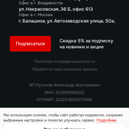
Офис в г. Владивосток
ул. Некрасовская, 36 Б, офис 613
Офис в г. Москва
г. Балашиха, ул. Автозаводская улица, 50а,
Скидка 5% за подписку
Подписаться
на новинки и акции
//
//
Политика конфиденциальности
Обработка персональных данных
ИП Русинов Александр Анатольевич
ИНН: 253900165022
ОГРНИП: 323253600075988
Мы используем cookies, чтобы сайт работал корректно, сохранял
выбранные настройки и помогал улучшать сервис.
Подробнее
Copyright 2018 — 2026. Все права защищены
Информация на сайте носит ознакомительный характер и не