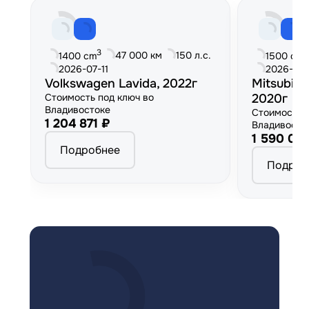
3
3
47 000 км
150 л.с.
1400 cm
1500 cm
2026-07-11
2026-06
Volkswagen Lavida, 2022г
Mitsubish
Стоимость под ключ во
2020г
Владивостоке
Стоимость 
1 204 871 ₽
Владивосто
1 590 00
Подробнее
Подроб