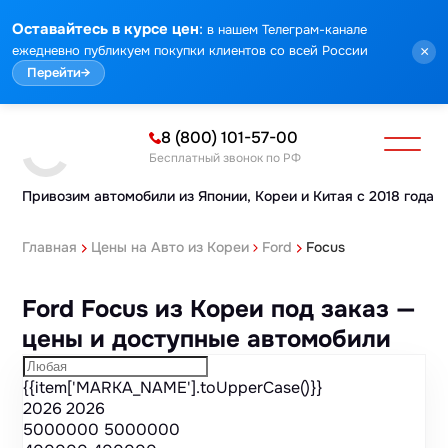
Марка
Модель
Год
Стоимость
Пробег
Объем
Тип кузова
Мощность
Номер кузова
Комплектация
Номер лота
:
Оставайтесь в курсе цен
в нашем Телеграм-канале
ежедневно публикуем покупки клиентов со всей России
×
Перейти
→
8 (800) 101-57-00
Бесплатный звонок по РФ
Привозим автомобили из Японии,
Кореи и Китая с 2018 года
Главная
Цены на Авто из Кореи
Ford
Focus
Ford Focus из Кореи под заказ —
цены и доступные автомобили
{{item['MARKA_NAME'].toUpperCase()}}
2026
2026
5000000
5000000