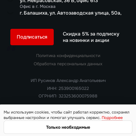
ул. Некрасовская, 36 Б, офис 613
Офис в г. Москва
г. Балашиха, ул. Автозаводская улица, 50а,
Скидка 5% за подписку
Подписаться
на новинки и акции
//
//
Политика конфиденциальности
Обработка персональных данных
ИП Русинов Александр Анатольевич
ИНН: 253900165022
ОГРНИП: 323253600075988
Мы используем cookies, чтобы сайт работал корректно, сохранял
выбранные настройки и помогал улучшать сервис.
Подробнее
Copyright 2018 — 2026. Все права защищены
Информация на сайте носит ознакомительный характер и не
Только необходимые
является публичной офертой, определяемой положениями