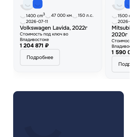
3
3
47 000 км
150 л.с.
1400 cm
1500 cm
2026-07-11
2026-06
Volkswagen Lavida, 2022г
Mitsubish
Стоимость под ключ во
2020г
Владивостоке
Стоимость 
1 204 871 ₽
Владивосто
1 590 00
Подробнее
Подроб