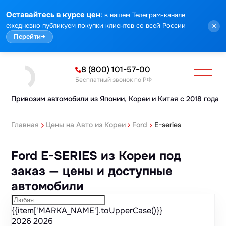
Марка
Модель
Год
Стоимость
Пробег
Объем
Тип кузова
Мощность
Номер кузова
Комплектация
Номер лота
:
Оставайтесь в курсе цен
в нашем Телеграм-канале
ежедневно публикуем покупки клиентов со всей России
×
Перейти
→
8 (800) 101-57-00
Бесплатный звонок по РФ
Привозим автомобили из Японии,
Кореи и Китая с 2018 года
Главная
Цены на Авто из Кореи
Ford
E-series
Ford E-SERIES из Кореи под
заказ — цены и доступные
автомобили
{{item['MARKA_NAME'].toUpperCase()}}
2026
2026