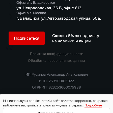
Офис в г. Владивосток
ул. Некрасовская, 36 Б, офис 613
Офис в г. Москва
г. Балашиха, ул. Автозаводская улица, 50а,
Скидка 5% за подписку
Подписаться
на новинки и акции
//
//
Политика конфиденциальности
Обработка персональных данных
ИП Русинов Александр Анатольевич
ИНН: 253900165022
ОГРНИП: 323253600075988
Мы используем cookies, чтобы сайт работал корректно, сохранял
выбранные настройки и помогал улучшать сервис.
Подробнее
Copyright 2018 — 2026. Все права защищены
Информация на сайте носит ознакомительный характер и не