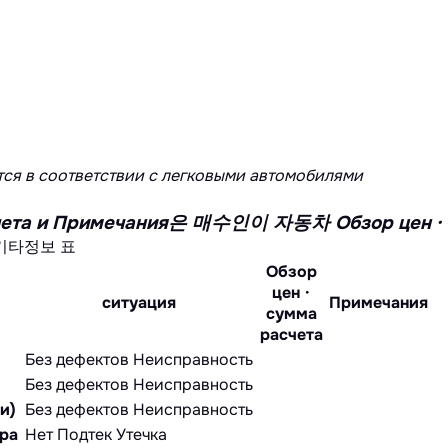
ся в соответствии с легковыми автомобилями
расчета и Примечания은 매수인이 자동차 Обзор 
기타정보 표
Обзор
цен ·
ситуация
Примечания
сумма
расчета
Без дефектов
Неисправность
Без дефектов
Неисправность
и)
Без дефектов
Неисправность
ра
Нет
Подтек
Утечка