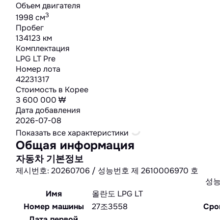
Объем двигателя
3
1998 cм
Пробег
134123 км
Комплектация
LPG LT Pre
Номер лота
42231317
Стоимость в Корее
3 600 000 ₩
Дата добавления
2026-07-08
Показать все характеристики
Общая информация
자동차 기본정보
제시번호: 20260706 / 성능번호 제 2610006970 호
성
Имя
올란도 LPG LT
Номер машины
27조3558
Сро
Дата первой