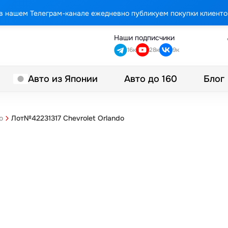
в нашем Телеграм-канале ежедневно публикуем покупки клиенто
Наши подписчики
16к
28к
9к
Авто до 160
Блог
Авто из Японии
Лот№42231317 Chevrolet Orlando
o