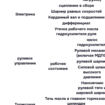
сцепление в сборе
Шарнир равных скоростей
Электрика
Карданный вал и подшипники
дифференциал
Утечка рабочего масла
гидроусилителя руля
насос
гидроусилите
Рулевой механ
(включая МДП
рулевое
рулевой шарн
управление
рабочее
Силовой шлан
состояние
высокого
давления
Наконечник
рулевой тяги 
шаровой шарн
Течь масла в главном тормозн
цилиндре
Тормозная