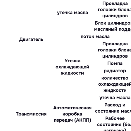
Прокладка
головки блок
утечка масла
цилиндров
Блок цилиндро
масляный подд
поток масла
Двигатель
Прокладка
головки блок
цилиндров
Утечка
Помпа
охлаждающей
радиатор
жидкости
количество
охлаждающе
жидкости
утечка масла
Расход и
Автоматическая
состояние мас
Трансмиссия
коробка
Рабочее
передач (АКПП)
состояние (бе
нагрузки)