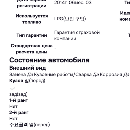
2014г. 06мес. 03
Ти
регистрации
Иде
Используется
LPG(반인 구입)
номе
топливо
Гарантия страховой
Тип гарантии
компании
Стандартная цена
-
расчета цены
Состояние автомобиля
Внешний вид
Замена
Да
Кузовные работы/Сварка
Да
Коррозия
Да
Кузов
앞(перед)
зад(зад)
1-й ранг
Нет
2-й ранг
Нет
주요골격
앞(перед)