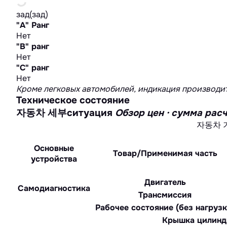
зад(зад)
"А" Ранг
Нет
"B" ранг
Нет
"C" ранг
Нет
Кроме легковых автомобилей, индикация производит
Техническое состояние
자동차 세부ситуация
Обзор цен · сумма 
자동차 
Основные
Товар/Применимая часть
устройства
Двигатель
Самодиагностика
Трансмиссия
Рабочее состояние (без нагрузк
Крышка цилинд