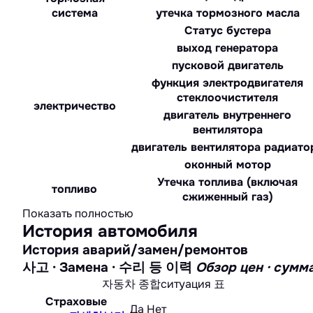
система
утечка тормозного масла
Статус бустера
выход генератора
пусковой двигатель
функция электродвигателя
стеклоочистителя
электричество
двигатель внутреннего
вентилятора
двигатель вентилятора радиато
оконный мотор
Утечка топлива (включая
топливо
сжиженный газ)
Показать полностью
История автомобиля
История аварий/замен/ремонтов
사고 · Замена · 수리 등 이력
Обзор цен · с
자동차 종합ситуация 표
Страховые
Да
Нет