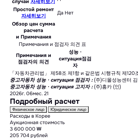
случаи
자세히보기
Простой ремонт
Да
Нет
자세히보기
Обзор цен сумма
расчета
и Примечания
Примечания и 점검자 의견 표
성능 ·
Примечания и
ситуация점검
점검자의 의견
자
「자동차관리법」 제58조 제1항 и 같은법 시행규칙 제120조에
중고자동차 성능 · ситуация 점검자
:
(주)디몰성능센터 김
중고자동차 성능 · ситуация 고지자
:
(주)홈카 (인)
2026г. 06мес. 21
Подробный расчет
Физическое лицо
Юридическое лицо
Расходы в Корее
Аукционная стоимость
3 600 000 ₩
205 704 рублей