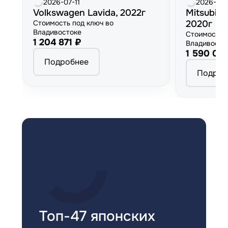
2026-07-11
2026-06
Volkswagen Lavida, 2022г
Mitsubish
Стоимость под ключ во
2020г
Владивостоке
Стоимость 
1 204 871 ₽
Владивосто
1 590 00
Подробнее
Подроб
Топ-47 японских