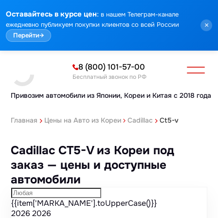
Марка
Модель
Год
Стоимость
Пробег
Объем
Тип кузова
Мощность
Номер кузова
Комплектация
Номер лота
:
Оставайтесь в курсе цен
в нашем Телеграм-канале
ежедневно публикуем покупки клиентов со всей России
×
Перейти
→
8 (800) 101-57-00
Бесплатный звонок по РФ
Привозим автомобили из Японии,
Кореи и Китая с 2018 года
Главная
Цены на Авто из Кореи
Cadillac
Ct5-v
Cadillac CT5-V из Кореи под
заказ — цены и доступные
автомобили
{{item['MARKA_NAME'].toUpperCase()}}
2026
2026