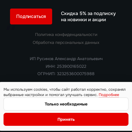
Скидка 5% за подписку
Подписаться
на новинки и акции
//
//
Политика конфиденциальности
Обработка персональных данных
ИП Русинов Александр Анатольевич
ИНН: 253900165022
ОГРНИП: 323253600075988
Мы используем cookies, чтобы сайт работал корректно, сохранял
выбранные настройки и помогал улучшать сервис.
Подробнее
Copyright 2018 — 2026. Все права защищены
Информация на сайте носит ознакомительный характер и не
Только необходимые
является публичной офертой, определяемой положениями
статьи 437 Гражданского кодекса РФ. Цены, характеристики,
Принять
наличие автомобилей и условия поставки уточняются у
менеджера на момент обращения.