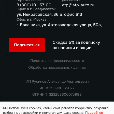
8 (800) 101-57-00
atp@atp-auto.ru
Офис в г. Владивосток
ул. Некрасовская, 36 Б, офис 613
Офис в г. Москва
г. Балашиха, ул. Автозаводская улица, 50а,
Скидка 5% за подписку
Подписаться
на новинки и акции
//
//
Политика конфиденциальности
Обработка персональных данных
ИП Русинов Александр Анатольевич
ИНН: 253900165022
ОГРНИП: 323253600075988
Мы используем cookies, чтобы сайт работал корректно, сохранял
выбранные настройки и помогал улучшать сервис.
Подробнее
Copyright 2018 — 2026. Все права защищены