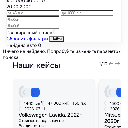
400000
400000
2000
2000
Расширенный поиск
Сбросить фильтры
Найти
Найдено авто
0
Ничего не найдено. Попробуйте изменить параметры
поиска
Наши кейсы
1
/
12
3
3
47 000 км
150 л.с.
1400 cm
1500 cm
2026-07-11
2026-06
Volkswagen Lavida, 2022г
Mitsubish
Стоимость под ключ во
2020г
Владивостоке
Стоимость 