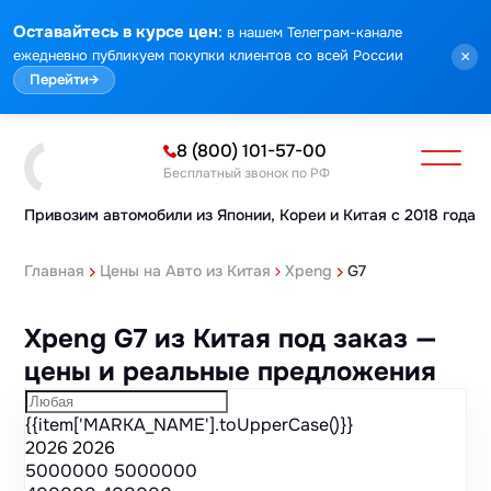
Марка
Модель
Год
Стоимость
Пробег
Объем
Тип кузова
Мощность
Номер кузова
КПП
Привод
Тип двигателя
Комплектация
Номер лота
Аукцион
:
Оставайтесь в курсе цен
в нашем Телеграм-канале
ежедневно публикуем покупки клиентов со всей России
×
Перейти
→
8 (800) 101-57-00
Бесплатный звонок по РФ
Привозим автомобили из Японии,
Кореи и Китая с 2018 года
Главная
Цены на Авто из Китая
Xpeng
G7
Xpeng G7 из Китая под заказ —
цены и реальные предложения
{{item['MARKA_NAME'].toUpperCase()}}
2026
2026
5000000
5000000