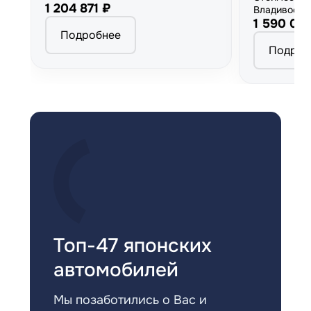
1 204 871 ₽
Владивосто
1 590 00
Подробнее
Подроб
Топ-47 японских
автомобилей
Мы позаботились о Вас и