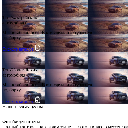
Топ-34 корейских
автомобилей
Мы позаботились о Вас и сделали актуальную
подборку
Скачать каталог
Топ-23 китайских
автомобиля
Мы позаботились о Вас и сделали актуальную
подборку
Скачать каталог
Наши преимущества
Фото/видео отчеты
Полный контроль на каждом этапе — фото и видео в мессендж